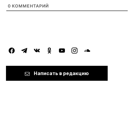
0
КОММЕНТАРИЙ
facebook
telegram
vkontakte
odnoklassniki
youtube
instagram
soundcloud
Написать в редакцию