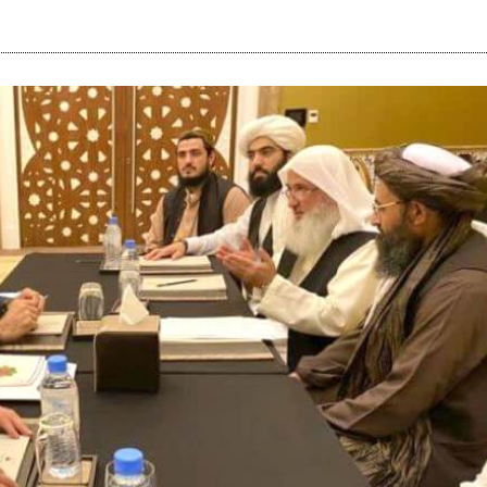
i
m
s
e
h
n
c
e