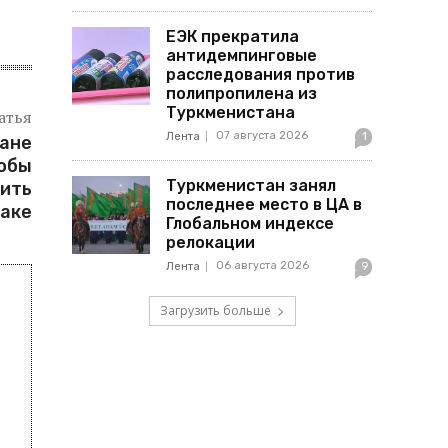
ЕЭК прекратила
антидемпинговые
расследования против
полипропилена из
Туркменистана
атья
07 августа 2026
Лента
1
тане
тобы
Туркменистан занял
вить
последнее место в ЦА в
раке
Глобальном индексе
релокации
06 августа 2026
Лента
9
Загрузить больше