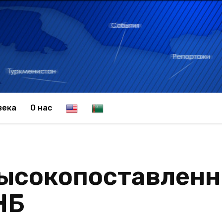
E
T
века
О нас
n
u
высокопоставлен
g
r
НБ
l
k