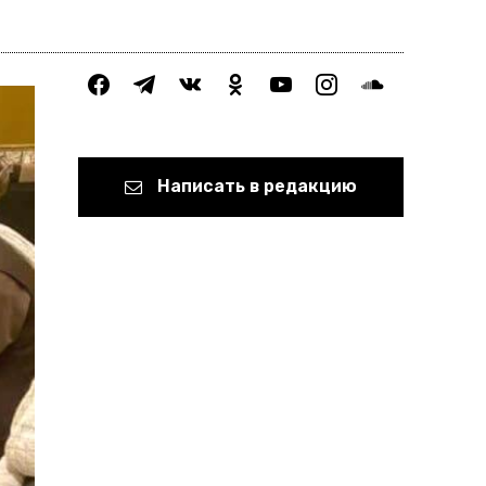
facebook
telegram
vkontakte
odnoklassniki
youtube
instagram
soundcloud
Написать в редакцию