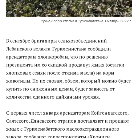
Ручной сбор хлопка в Туркменистане. Октябрь 2022 г.
В сентябре бригадиры сельхозобъединений
Лебапского велаята Туркменистана сообщили
арендаторам-хлопкоробам, что по решению
президента им со скидкой продадут жмых (остатки
хлопковых семян после отжима масла) на корм
животным. По их словам, объем, который можно будет
купить по сниженным ценам, будет зависеть от
количества сданного дайханами урожая.
С первых чисел января арендаторам Койтендагского,
Саятского, Дяневского этрапов доставляют и продают
жмых с Туркменабатского маслоэкстракционного
завода, сообщают корреспонденты «Хроники