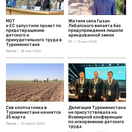
МОТ
Жителя села Гызан
и ЕС запустили проект по
Лебапского велаята без
предотвращению
предупреждения лишили
детского и
арендованной земли
принудительного труда в
ХТ
13 мая 2026
Туркменистане
Лента
18 мая 2026
Сев хлопчатника в
Делегация Туркменистана
Туркменистане начнется
не присутствовала на
25 марта
Всемирной конференции
по искоренению детского
Лента
23 марта 2026
труда