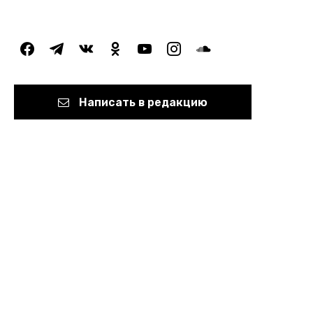
facebook
telegram
vkontakte
odnoklassniki
youtube
instagram
soundcloud
Написать в редакцию