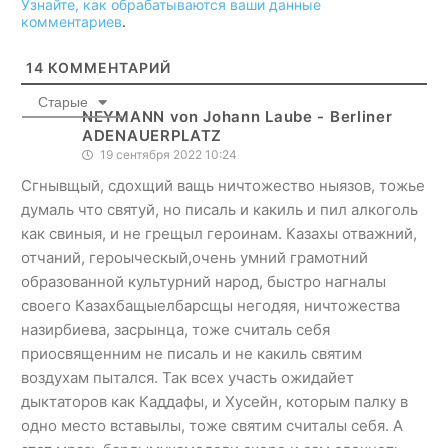
Узнайте, как обрабатываются ваши данные
комментариев
.
14
КОММЕНТАРИЙ
Старые
NEYMANN von Johann Laube - Berliner
ADENAUERPLATZ
19 сентября 2022 10:24
Сгнывщый, сдохщий ващь ничтожество ныязов, тожье
думаль что святуй, но писаль и какиль и пил алкоголь
как свиныя, и не грещыл героинам. Казахы отважний,
отчаний, героыческый,очень умний грамотний
образованной культурний народ, быстро нагналы
своего Казахбащыелбарсщы негодяя, ничтожества
назирбиева, засрынца, тоже считаль себя
приосвященним не писаль и не какиль святим
воздухам пытался. Так всех участь ожидайет
дыктаторов как Каддафы, и Хусейн, которым палку в
одно место вставылы, тоже святим считалы себя. А