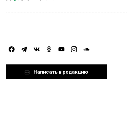
facebook
telegram
vkontakte
odnoklassniki
youtube
instagram
soundcloud
Написать в редакцию