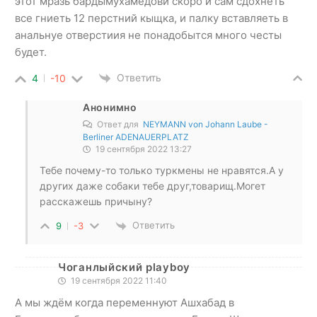
этот мразь бардымухамедови скоро и сам сдохнеть
все гниеть 12 перстний кыщка, и палку вставляеть в
анальнуе отверстиия не понадобытся много честы
будет.
Ответить
4
-10
Анонимно
Ответ для
NEYMANN von Johann Laube -
Berliner ADENAUERPLATZ
19 сентября 2022 13:27
Тебе почему-то только туркмены не нравятся.А у
других даже собаки тебе друг,товарищ.Могет
расскажешь причыну?
Ответить
9
-3
Чоганлыйский playboy
19 сентября 2022 11:40
А мы ждём когда переменнуют Ашхабад в