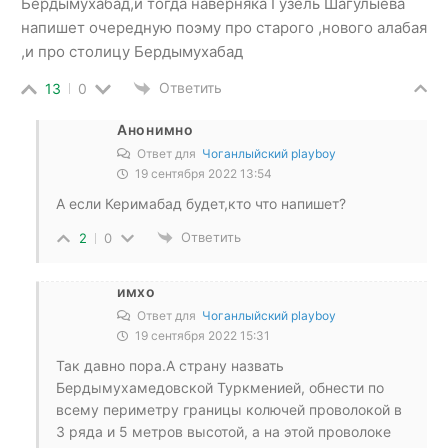
Бердымухабад,и тогда наверняка Гузель Шагулыева
напишет очередную поэму про старого ,нового алабая
,и про столицу Бердымухабад
Ответить
13
0
Анонимно
Ответ для
Чоганлыйский playboy
19 сентября 2022 13:54
А если Керимабад будет,кто что напишет?
Ответить
2
0
имхо
Ответ для
Чоганлыйский playboy
19 сентября 2022 15:31
Так давно пора.А страну назвать
Бердымухамедовской Туркменией, обнести по
всему периметру границы колючей проволокой в
3 ряда и 5 метров высотой, а на этой проволоке