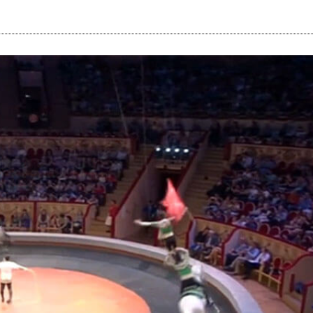
i
m
s
e
h
n
c
e