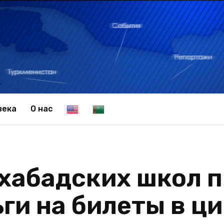
E
T
века
О нас
n
u
шхабадских школ 
g
r
ги на билеты в ц
l
k