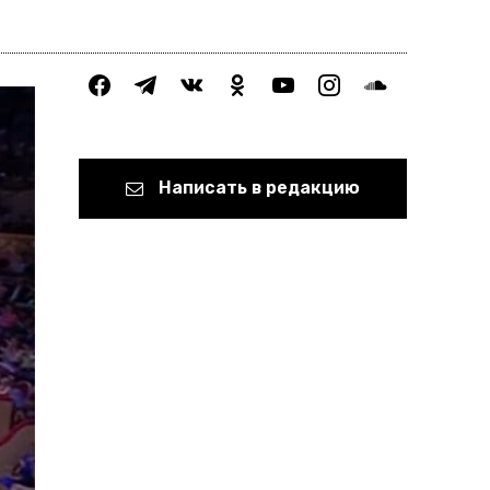
facebook
telegram
vkontakte
odnoklassniki
youtube
instagram
soundcloud
Написать в редакцию