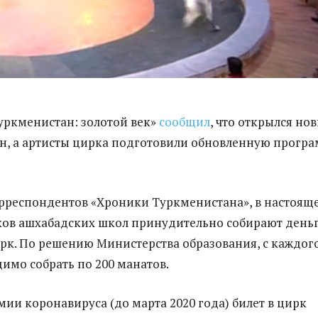
Туркменистан: золотой век»
сообщил
, что открылся но
н, а артисты цирка подготовили обновленную прогр
рреспондентов «Хроники Туркменистана», в настоящ
ков ашхабадских школ принудительно собирают день
ирк. По решению Министерства образования, с каждог
димо собрать по 200 манатов.
мии коронавируса (до марта 2020 года) билет в цирк