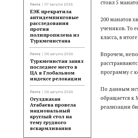
стоил 5 манато
Лента
07 августа 2026
ЕЭК прекратила
антидемпинговые
200 манатов хв
расследования
учеников. То е
против
полипропилена из
класса, в ито
Туркменистана
Впрочем, непо
Лента
06 августа 2026
Туркменистан занял
расстраиваютс
последнее место в
программу с к
ЦА в Глобальном
индексе релокации
По данным ист
Лента
06 августа 2026
обращается к 
Огулджахан
Атабаева провела
реализации би
национальный
круглый стол на
тему грудного
вскармливания