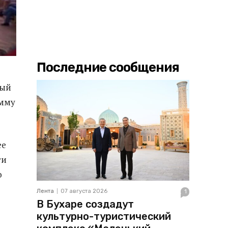
Последние сообщения
вый
амму
ее
ги
о
Лента
07 августа 2026
1
В Бухаре создадут
культурно-туристический