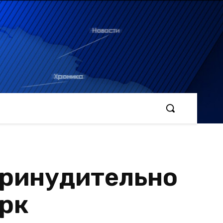
принудительно
ирк