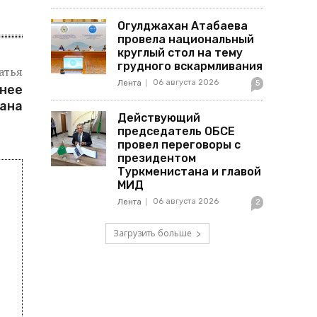
Огулджахан Атабаева
провела национальный
круглый стол на тему
грудного вскармливания
атья
06 августа 2026
Лента
5
жнее
тана
Действующий
председатель ОБСЕ
провел переговоры с
президентом
Туркменистана и главой
МИД
06 августа 2026
Лента
2
Загрузить больше