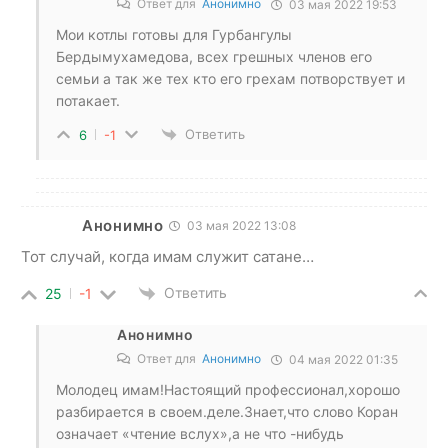
Ответ для
Анонимно
03 мая 2022 19:53
Мои котлы готовы для Гурбангулы
Бердымухамедова, всех грешных членов его
семьи а так же тех кто его грехам потворствует и
потакает.
Ответить
6
-1
Анонимно
03 мая 2022 13:08
Тот случай, когда имам служит сатане…
Ответить
25
-1
Анонимно
Ответ для
Анонимно
04 мая 2022 01:35
Молодец имам!Настоящий профессионал,хорошо
разбирается в своем.деле.Знает,что слово Коран
означает «чтение вслух»,а не что -нибудь