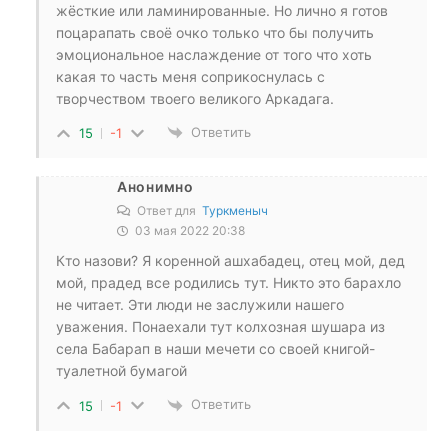
жёсткие или ламинированные. Но лично я готов
поцарапать своё очко только что бы получить
эмоциональное наслаждение от того что хоть
какая то часть меня соприкоснулась с
творчеством твоего великого Аркадага.
Ответить
15
-1
Анонимно
Ответ для
Туркменыч
03 мая 2022 20:38
Кто назови? Я коренной ашхабадец, отец мой, дед
мой, прадед все родились тут. Никто это барахло
не читает. Эти люди не заслужили нашего
уважения. Понаехали тут колхозная шушара из
села Бабарап в наши мечети со своей книгой-
туалетной бумагой
Ответить
15
-1