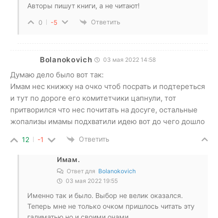
Авторы пишут книги, а не читают!
Ответить
0
-5
Bolanokovich
03 мая 2022 14:58
Думаю дело было вот так:
Имам нес книжку на очко чтоб посрать и подтереться
и тут по дороге его комитетчики цапнули, тот
притворился что нес почитать на досуге, остальные
жопализы имамы подхватили идею вот до чего дошло
Ответить
12
-1
Имам.
Ответ для
Bolanokovich
03 мая 2022 19:55
Именно так и было. Выбор не велик оказался.
Теперь мне не только очком пришлось читать эту
галиматью но и своими очами.