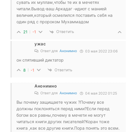
сувать их муллам,чтобы те их в мечетях
читали.Вывод-ваш Аркадаг -идиот с манией
величия,который осмелился поставить себя на
один ряд с пророком Мухаммадом
Ответить
21
-1
ужас
Ответ для
Анонимно
03 мая 2022 23:06
он спятивший диктатор
Ответить
8
-1
Анонимно
Ответ для
Анонимно
04 мая 2022 01:25
Вы почему защищаете чужих ?Почему все
должны поклоняться перед ними?Если перед
богом все равны,почему в мечети не могут
читаться книги других писателей?Коран тоже
книга ,как все другие книги.Пора понять это всем.