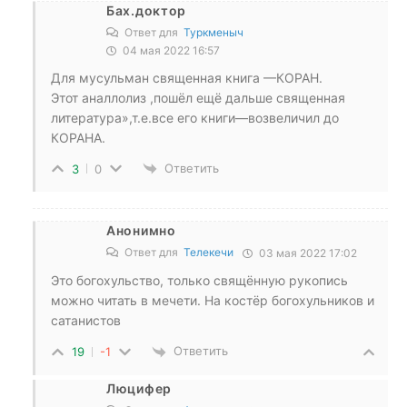
Бах.доктор
Ответ для
Туркменыч
04 мая 2022 16:57
Для мусульман священная книга —КОРАН.
Этот аналлолиз ,пошёл ещё дальше священная
литература»,т.е.все его книги—возвеличил до
КОРАНА.
Ответить
3
0
Анонимно
Ответ для
Телекечи
03 мая 2022 17:02
Это богохульство, только свящённую рукопись
можно читать в мечети. На костёр богохульников и
сатанистов
Ответить
19
-1
Люцифер