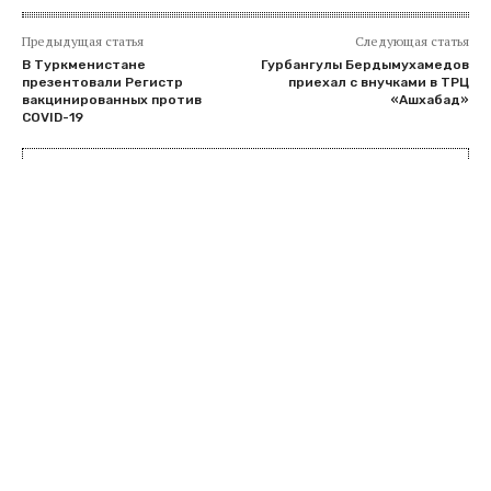
Предыдущая статья
Следующая статья
В Туркменистане
Гурбангулы Бердымухамедов
презентовали Регистр
приехал с внучками в ТРЦ
вакцинированных против
«Ашхабад»
COVID-19