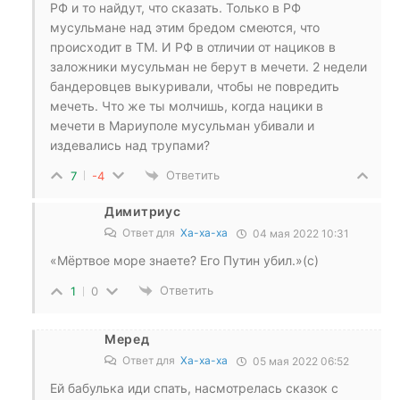
РФ и то найдут, что сказать. Только в РФ
мусульмане над этим бредом смеются, что
происходит в ТМ. И РФ в отличии от нациков в
заложники мусульман не берут в мечети. 2 недели
бандеровцев выкуривали, чтобы не повредить
мечеть. Что же ты молчишь, когда нацики в
мечети в Мариуполе мусульман убивали и
издевались над трупами?
Ответить
7
-4
Димитриус
Ответ для
Ха-ха-ха
04 мая 2022 10:31
«Мёртвое море знаете? Его Путин убил.»(с)
Ответить
1
0
Меред
Ответ для
Ха-ха-ха
05 мая 2022 06:52
Ей бабулька иди спать, насмотрелась сказок с