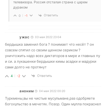
телевизора. Россия отсталая страна с царем
дураком
Ответить
0
-1
ужас
03 мая 2022 23:04
бердышка заменил бога ? понимает что несёт ? он
совсем спятил со своим щенком сериком ?
уничтожить надо всех диктаторов в мире и главных пу
и си. а лукашенки бердышки кимы асадки и мадурки
сами долго не протянут
Ответить
4
-2
аноним
04 мая 2022 00:20
Туркмены,вы не чистые мусульмане,раз одобряете
богохульство в мечетях. Позор. Один мулла покраснел