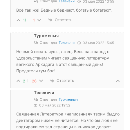
Ответ для
Телекечи
03 мая 2022 13:55
Всё так же! Бедные беднеют, богатые богатеют.
Ответить
11
-1
Туркменыч
Ответ для
Телекечи
03 мая 2022 15:45
Не смей писать чушь, лжец. Весь наш народ с
удовольствием читает священную литературу
великого Аркадага в этот священный день!
Предатели гум бол!
Ответить
2
-26
Телекечи
Ответ для
Туркменыч
03 мая 2022 19:52
Священная Литература «написанная» твоим быдло
диктатором никем не читается. Но что бы люди не
подтирали ею зад страницы в книжках делают