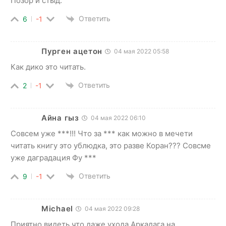
Позор и стыд.
Ответить
6
-1
Пурген ацетон
04 мая 2022 05:58
Как дико это читать.
Ответить
2
-1
Айна гыз
04 мая 2022 06:10
Совсем уже ***!!! Что за *** как можно в мечети
читать книгу это ублюдка, это разве Коран??? Совсме
уже даградация Фу ***
Ответить
9
-1
Michael
04 мая 2022 09:28
Приятно видеть что даже ухода Аркадага на