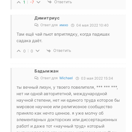
Ответить
1
-7
Димитриус
Ответ для
имхо
04 мая 2022 10:40
Там ещё чай пьют вприглядку, когда падишах
садака даёт.
Ответить
0
0
Бадымжан
Ответ для
Michael
03 мая 2022 15:34
ты вечный лизун, у твоего повелителя, *** *** ***,
нет ни одной авторитетной, международной
научной степени, нет ни единого труда которое бы
мировое научное или религиозное сообщество
приняло как нечто ценное. я уже молчу об
элементарных докторских или диссертационных
работ! и даже тот «научный труд» который