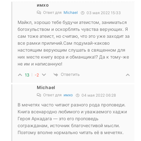
имхо
Ответ для
Michael
03 мая 2022 15:33
Майкл, хорошо тебе будучи атеистом, заниматься
богохульством и оскорблять чувства верующих. Я
сам тоже атеист, но считаю, что это уже заходит за
все рамки приличий.Сам подумай-каково
настоящим верующим слушать в священном для
них месте книгу вора и обманщика!? Да к тому-же
не им и написанную!
Ответить
13
-2
Michael
Ответ для
имхо
04 мая 2022 06:28
В мечетях часто читают разного рода проповеди.
Книга всенародно любимого и уважаемого хаджи
Героя Аркадага — это его проповедь
согражданам, источник благочестивой мысли.
Поэтому вполне нормально читать её в мечетях.