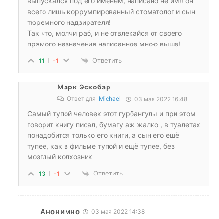
выпускался под его именем, написано не им!! он
всего лишь коррумпированный стоматолог и сын
тюремного надзирателя!
Так что, молчи раб, и не отвлекайся от своего
прямого назначения написанное мною выше!
Ответить
11
-1
Марк Эскобар
Ответ для
Michael
03 мая 2022 16:48
Самый тупой человек этот гурбангулы и при этом
говорит книгу писал, бумагу аж жалко , в туалетах
понадобится только его книги, а сын его ещё
тупее, как в фильме тупой и ещё тупее, без
мозглый колхозник
Ответить
13
-1
Анонимно
03 мая 2022 14:38