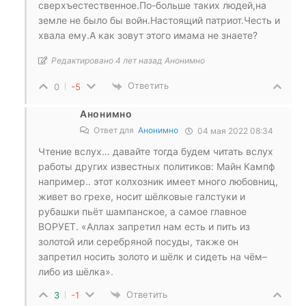
сверхъестественное.По-больше таких людей,на
земле не было бы войн.Настоящий патриот.Честь и
хвала ему.А как зовут этого имама не знаете?
Редактировано 4 лет назад Анонимно
Ответить
0
-5
Анонимно
Ответ для
Анонимно
04 мая 2022 08:34
Чтение вслух… давайте тогда будем читать вслух
работы других известных политиков: Майн Кампф
например.. этот колхозник имеет много любовниц,
живет во грехе, носит шёлковые галстуки и
рубашки пьёт шампанское, а самое главное
ВОРУЕТ. «Аллах запретил нам есть и пить из
золотой или серебряной посуды, также он
запретил носить золото и шёлк и сидеть на чём–
либо из шёлка».
Ответить
3
-1