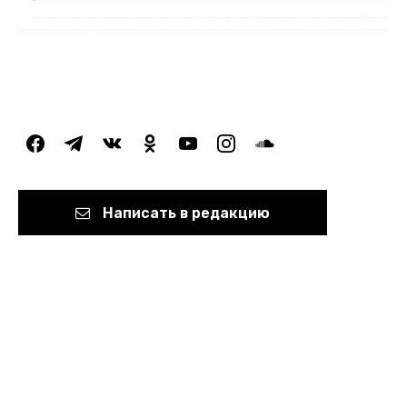
facebook
telegram
vkontakte
odnoklassniki
youtube
instagram
soundcloud
Написать в редакцию