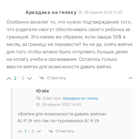
Аркадака на гиляку
29 апреля 2022 11:25
Особенно веселит то, что нужно подтверждение того,
что родители смогут обеспечивать своего рнбенка за
границей. Это каким же образом, если свыше 50$ в
месяц за границу не перевести? Ах не да, опять взятки
для того чтобы млжно было отпрпвить больше денег
на оплату учеба и проживания. Осталось только
ввести взятки для возможности давать взятки.
Ответить
2
0
Юлёк
Ответ для
Аркадака на гиляку
29 апреля 2022 14:40
«Взятки для возможности давать взятки»
ᕕ( ᐛ )ᕗ это так по-туркменски ᕕ( ᐛ )ᕗ
Ответить
1
0