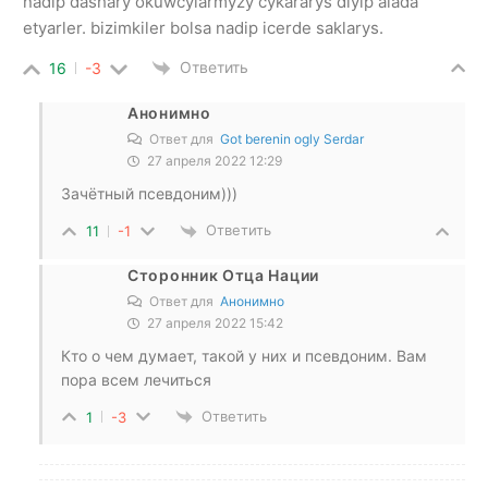
nadip dashary okuwcylarmyzy cykararys diyip alada
etyarler. bizimkiler bolsa nadip icerde saklarys.
Ответить
16
-3
Анонимно
Ответ для
Got berenin ogly Serdar
27 апреля 2022 12:29
Зачётный псевдоним)))
Ответить
11
-1
Сторонник Отца Нации
Ответ для
Анонимно
27 апреля 2022 15:42
Кто о чем думает, такой у них и псевдоним. Вам
пора всем лечиться
Ответить
1
-3