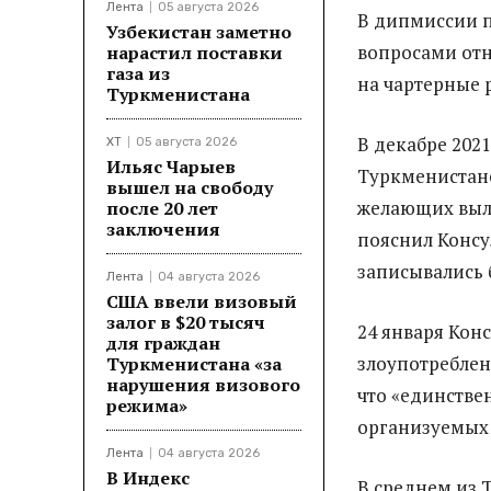
Лента
05 августа 2026
В дипмиссии п
Узбекистан заметно
вопросами от
нарастил поставки
газа из
на чартерные 
Туркменистана
В декабре 2021
ХТ
05 августа 2026
Ильяс Чарыев
Туркмениста
вышел на свободу
желающих выл
после 20 лет
заключения
пояснил Консул
записывались 
Лента
04 августа 2026
США ввели визовый
залог в $20 тысяч
24 января Конс
для граждан
злоупотреблен
Туркменистана «за
нарушения визового
что «единстве
режима»
организуемых 
Лента
04 августа 2026
В Индекс
В среднем из 