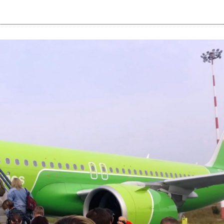
i
m
s
e
h
n
c
e