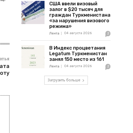
США ввели визовый
залог в $20 тысяч для
граждан Туркменистана
«за нарушения визового
режима»
04 августа 2026
Лента
2
В Индекс процветания
Legatum Туркменистан
атья
занял 150 место из 161
-ата
04 августа 2026
Лента
2
коту
Загрузить больше