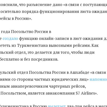
ояснили, что разъяснение дано «в связи с поступаю
носительно порядка функционирования листа ожида
рейсы в Россию».
 года Посольство России в
не
создало
функцию онлайн-записи в лист ожидания д
ететь из Туркменистана вывозными рейсами. Как
ьский отдел, это делается для того, чтобы люди
бесплатно и без посредников.
ульский отдел Посольства России в Ашхабаде «в связи
иями со стороны частных юридических лиц»
напомн
нным авиаперевозчиком чартерных рейсов,
Посольством, является авиакомпания S7 Airlines».
Туркменистана в Россию
вылетает
два-три рейса в мес