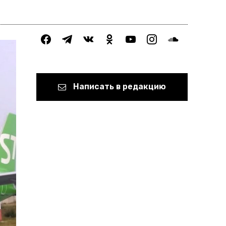
facebook
telegram
vkontakte
odnoklassniki
youtube
instagram
soundcloud
Написать в редакцию