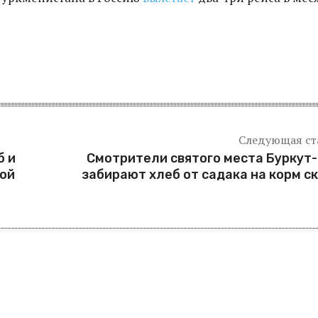
Следующая ст
б и
Смотрители святого места Буркут
рой
забирают хлеб от садака на корм с