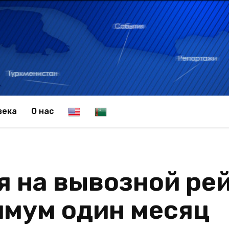
E
T
века
О нас
n
u
 на вывозной рей
g
r
имум один месяц
l
k