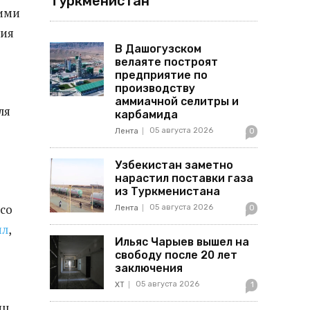
Туркменистан
щими
ния
В Дашогузском
велаяте построят
предприятие по
производству
аммиачной селитры и
ля
карбамида
05 августа 2026
Лента
0
Узбекистан заметно
нарастил поставки газа
из Туркменистана
 со
05 августа 2026
Лента
0
ил
,
Ильяс Чарыев вышел на
свободу после 20 лет
заключения
05 августа 2026
ХТ
1
яц.