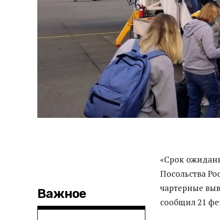
«Срок ожидани
Посольства Ро
чартерные выв
Важное
сообщил 21 фе