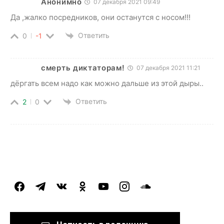
Анонимно
07 декабря 2021 09:49
Да ,жалко посредников, они останутся с носом!!!
Ответить
0
-1
смерть диктаторам!
07 декабря 2021 11:21
дёргать всем надо как можно дальше из этой дыры..
Ответить
2
0
facebook
telegram
vkontakte
odnoklassniki
youtube
instagram
soundcloud