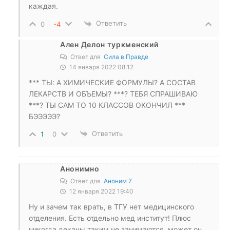
каждая.
Ответить
0
-4
Ален Делон туркменский
Ответ для
Сила в Правде
14 января 2022 08:12
*** ТЫ: А ХИМИЧЕСКИЕ ФОРМУЛЫ? А СОСТАВ
ЛЕКАРСТВ И ОБЪЕМЫ? ***? ТЕБЯ СПРАШИВАЮ
***? ТЫ САМ ТО 10 КЛАССОВ ОКОНЧИЛ ***
БЭЭЭЭЭ?
Ответить
1
0
Анонимно
Ответ для
Аноним 7
12 января 2022 19:40
Ну и зачем так врать, в ТГУ нет медицинского
отделения. Есть отдельно мед институт! Плюс
никогда деканы таким не занимаются, может он