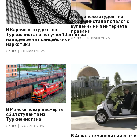
В Воронеже студент из
Туркменистана попался с
купленными в интернете
В Карачеве студент из
правами
Туркменистана получил 10,5 лет за
Лента
25 июня 2026
нападение на полицейских и
наркотики
Лента
01 июля 2026
В Минске поезд насмерть
сбил студента из
Туркменистана
Лента
24 июня 2026
В Аркадаге учредят именные 