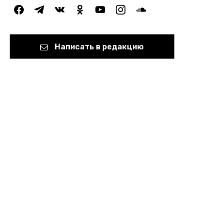
facebook
telegram
vkontakte
odnoklassniki
youtube
instagram
soundcloud
Написать в редакцию