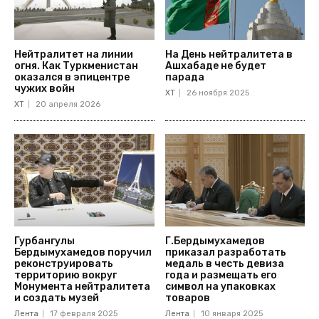
Нейтралитет на линии
На День нейтралитета в
огня. Как Туркменистан
Ашхабаде не будет
оказался в эпицентре
парада
чужих войн
ХТ
26 ноября 2025
ХТ
20 апреля 2026
Гурбангулы
Г.Бердымухамедов
Бердымухамедов поручил
приказал разработать
реконструировать
медаль в честь девиза
территорию вокруг
года и размещать его
Монумента нейтралитета
символ на упаковках
и создать музей
товаров
Лента
17 февраля 2025
Лента
10 января 2025