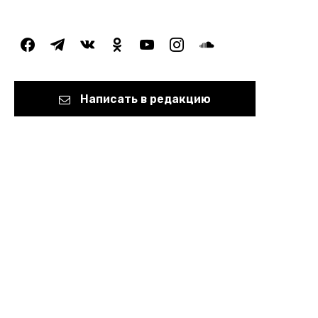
facebook
telegram
vkontakte
odnoklassniki
youtube
instagram
soundcloud
Написать в редакцию