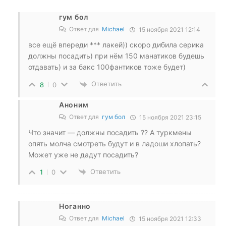
гум бол
Ответ для
Michael
15 ноября 2021 12:14
все ещё впереди *** лакей)) скоро дибила серика
должны посадить) при нём 150 манатиков будешь
отдавать) и за бакс 100фантиков тоже будет)
Ответить
8
0
Аноним
Ответ для
гум бол
15 ноября 2021 23:15
Что значит — должны посадить ?? А туркмены
опять молча смотреть будут и в ладоши хлопать?
Может уже не дадут посадить?
Ответить
1
0
Ноганно
Ответ для
Michael
15 ноября 2021 12:33