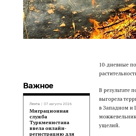
10-дневные по
растительност
Важное
В результате п
выгорела терр
Лента
07 августа 2026
в Западном и 
Миграционная
можжевельнико
служба
Туркменистана
ущелий.
ввела онлайн-
регистрацию для