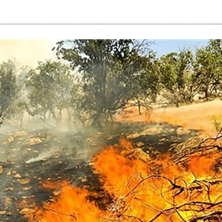
i
m
s
e
h
n
c
e