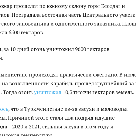
 пожар прошелся по южному склону горы Кеседаг и
тков. Пострадала восточная часть Центрального участк
ского заповедника и одноименного заказника. Пло
ла 6500 гектаров.
, за 10 дней огонь уничтожил 9600 гектаров
и.
менистане происходят практически ежегодно. В июл
 на возвышенности Карабиль прошел крупнейший за 
. Тогда огонь
уничтожил
10,3 тысячи гектаров земель.
ось
, что в Туркменистане из-за засухи и маловодья
ы. Причиной этого стали два подряд идущие
а – 2020 и 2021, сильная засуха в этом году и
высокая температура.