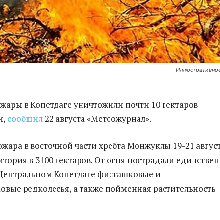
Иллюстративное
жары в Копетдаге уничтожили почти 10 гектаров
и,
сообщил
22 августа «Метеожурнал».
ожара в восточной части хребта Монжуклы 19-21 авгус
итория в 3100 гектаров. От огня пострадали единстве
Центральном Копетдаге фисташковые и
вые редколесья, а также пойменная растительность