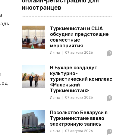
онлайн-регистрацию для
иностранцев
а
щадь
Туркменистан и США
обсудили предстоящие
совместные
мероприятия
07 августа 2026
Лента
0
В Бухаре создадут
е
культурно-
туристический комплекс
год
«Маленький
Туркменистан»
07 августа 2026
Лента
3
Посольство Беларуси в
Туркменистане ввело
электронную запись
07 августа 2026
Лента
0