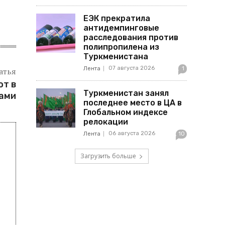
ЕЭК прекратила
антидемпинговые
расследования против
полипропилена из
Туркменистана
07 августа 2026
Лента
1
атья
ют в
Туркменистан занял
ами
последнее место в ЦА в
Глобальном индексе
релокации
06 августа 2026
Лента
10
Загрузить больше