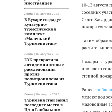
иностранцев
10-13 августа
соседних учас
Лента
07 августа 2026
Сюнт-Хасардаг
В Бухаре создадут
культурно-
пожара состави
туристический
комплекс
«Маленький
Таким образом
Туркменистан»
растительност
Лента
07 августа 2026
ЕЭК прекратила
Пожары в Турк
антидемпинговые
прошлого года
расследования
против
степной пожар
полипропилена из
Туркменистана
Ранее
сообщал
Лента
06 августа 2026
мелеют водоем
Туркменистан занял
маловодные год
последнее место в
ЦА в Глобальном
экстремально 