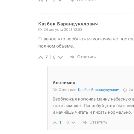
Казбек Барандукулович
24 августа 2021 12:53
Главное что верблюжья колючка не пострад
полном объеме.
Ответить
7
0
Анонимно
Ответ для
Казбек Барандукулович
24 
Верблюжья колючка манну небесную в
тоже поможет.Попробуй ,хотя бы в ви
и начнёшь читать и писать нормально.
Ответить
1
0