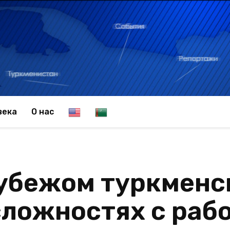
E
T
века
О нас
n
u
рубежом туркменс
g
r
сложностях с раб
l
k