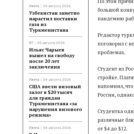
По этой причи
Лента
05 августа 2026
большой конку
Узбекистан заметно
пандемию рабо
нарастил поставки
газа из
Туркменистана
Редактор турк
поговорил с н
ХТ
05 августа 2026
Ильяс Чарыев
проблемах.
вышел на свободу
после 20 лет
заключения
Студент из Ро
стройке. Платя
Лента
04 августа 2026
напомнил, что
США ввели визовый
залог в $20 тысяч
России, однак
для граждан
Туркменистана «за
нарушения визового
Студентка одн
режима»
различные блю
от $4 до $12.
Лента
04 августа 2026