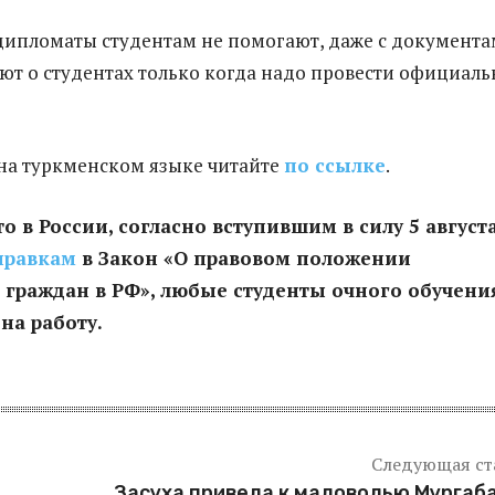
ипломаты студентам не помогают, даже с документа
т о студентах только когда надо провести официал
на туркменском языке читайте
по ссылке
.
о в России, согласно вступившим в силу 5 август
правкам
в Закон «О правовом положении
граждан в РФ», любые студенты очного обучени
на работу.
Следующая ст
Засуха привела к маловодью Мургаба