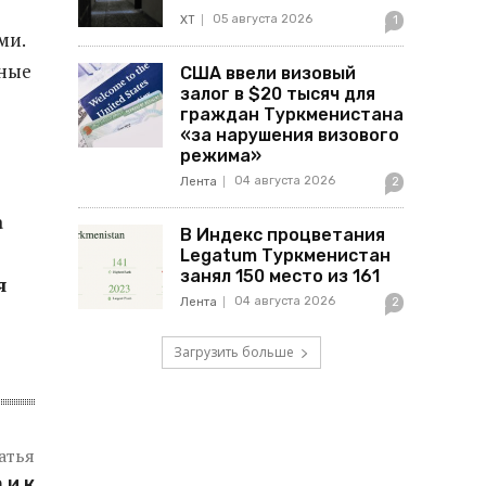
05 августа 2026
ХТ
1
ми.
ьные
США ввели визовый
залог в $20 тысяч для
граждан Туркменистана
«за нарушения визового
режима»
04 августа 2026
Лента
2
а
В Индекс процветания
Legatum Туркменистан
занял 150 место из 161
я
04 августа 2026
Лента
2
Загрузить больше
атья
 и к