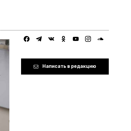
facebook
telegram
vkontakte
odnoklassniki
youtube
instagram
soundcloud
Написать в редакцию