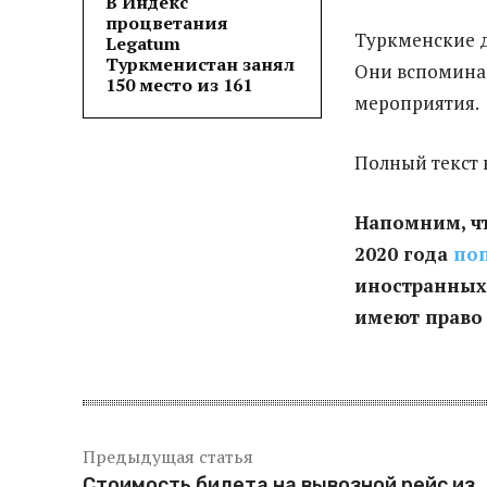
В Индекс
процветания
Туркменские д
Legatum
Туркменистан занял
Они вспоминаю
150 место из 161
мероприятия.
Полный текст 
Напомним, чт
2020 года
по
иностранных 
имеют право 
Предыдущая статья
Стоимость билета на вывозной рейс из