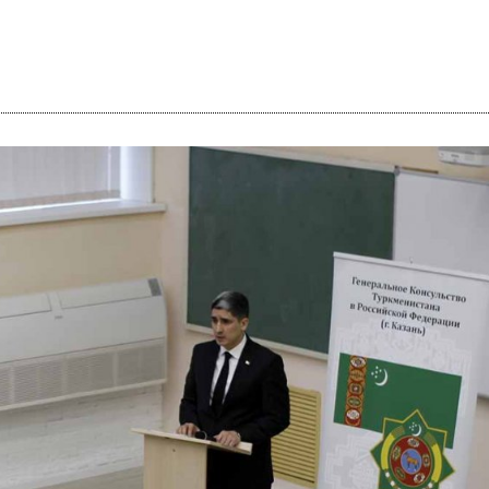
i
m
s
e
h
n
c
e