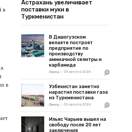
Астрахань увеличивает
поставки муки в
 в
Туркменистан
В Дашогузском
велаяте построят
предприятие по
производству
аммиачной селитры и
карбамида
на
05 августа 2026
Лента
0
н
ах в
Узбекистан заметно
нарастил поставки газа
из Туркменистана
05 августа 2026
Лента
0
ает
Ильяс Чарыев вышел на
свободу после 20 лет
заключения