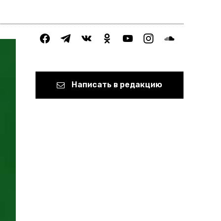
facebook
telegram
vkontakte
odnoklassniki
youtube
instagram
soundcloud
Написать в редакцию