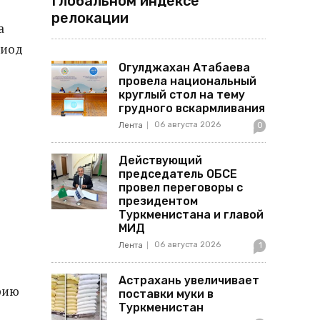
Глобальном индексе
релокации
а
риод
Огулджахан Атабаева
провела национальный
круглый стол на тему
грудного вскармливания
06 августа 2026
Лента
0
Действующий
председатель ОБСЕ
провел переговоры с
президентом
Туркменистана и главой
МИД
06 августа 2026
Лента
1
Астрахань увеличивает
фию
поставки муки в
Туркменистан