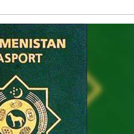
i
m
s
e
h
n
c
e