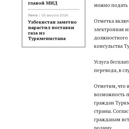
главой МИД
можно подать 
Лента
05 августа 2026
Отметка включ
Узбекистан заметно
нарастил поставки
электронная и
газа из
должностного 
Туркменистана
консульства Т
Услуга беспла
перевода, в сл
Отметим, что 
возможность п
граждан Турк
страны. Согла
гражданам ист
родину.