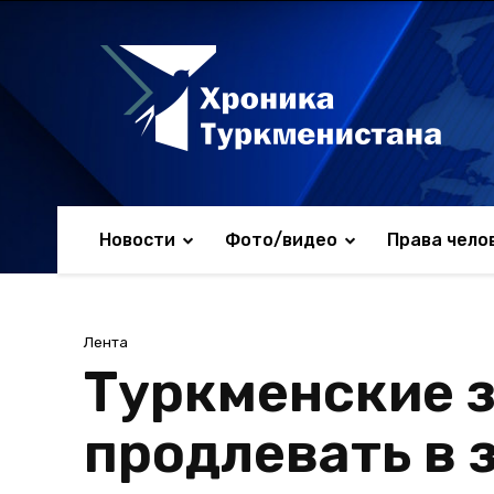
Новости
Фото/видео
Права чело
Лента
Туркменские з
продлевать в 