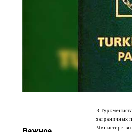
В Туркменист
заграничных п
Министерство
Важное