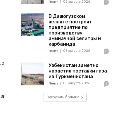
05 августа 2026
Лента
4
В Дашогузском
велаяте построят
предприятие по
производству
аммиачной селитры и
карбамида
05 августа 2026
Лента
0
го
Узбекистан заметно
нарастил поставки газа
из Туркменистана
05 августа 2026
Лента
2
ля
Загрузить больше