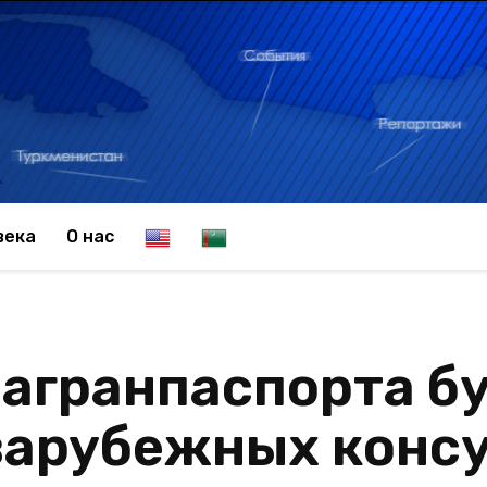
E
T
века
О нас
n
u
агранпаспорта б
g
r
зарубежных конс
l
k