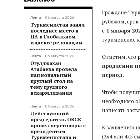
Граждане Тур
Лента
06 августа 2026
рубежом, срок
Туркменистан занял
с 1 января 20
последнее место в
ЦА в Глобальном
туркменские к
индексе релокации
Отметим, что
р
Лента
06 августа 2026
Огулджахан
продлении п
Атабаева провела
период.
национальный
круглый стол на
тему грудного
Чтобы получи
вскармливания
необходимо об
Лента
06 августа 2026
написать заяв
Действующий
председатель ОБСЕ
провел переговоры с
К заявлению н
президентом
(3х4 или 4х5 
Туркменистана и