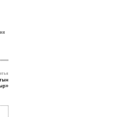
ния
атья
лтын
ыр»