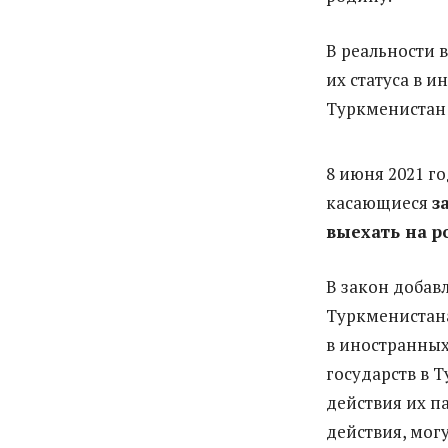
В реальности 
их статуса в и
Туркменистан 
8 июня 2021 г
касающиеся
з
выехать на р
В закон добав
Туркменистан
в иностранных
государств в 
действия их п
действия, мог