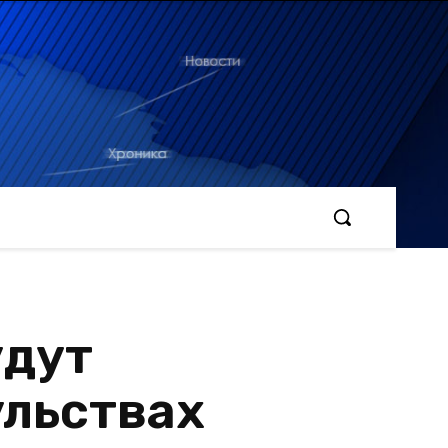
удут
ульствах