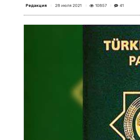
Редакция
10857
41
28 июля 2021