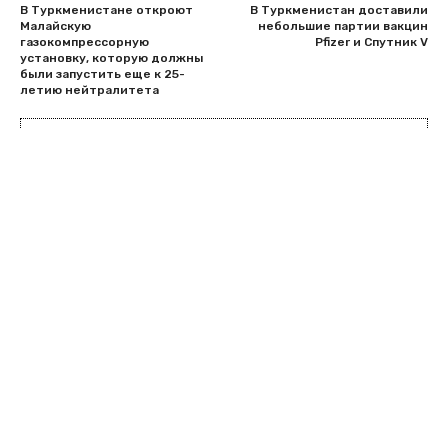
В Туркменистане откроют
В Туркменистан доставили
Малайскую
небольшие партии вакцин
газокомпрессорную
Pfizer и Спутник V
установку, которую должны
были запустить еще к 25-
летию нейтралитета