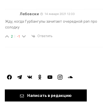
Лебовски
14 января 2021 12:33
Жду, когда Гурбангулы зачитает очередной рэп про
солодку
Ответить
2
-1
facebook
telegram
vkontakte
odnoklassniki
youtube
instagram
soundcloud
Написать в редакцию