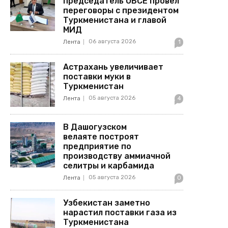
председатель ОБСЕ провел
переговоры с президентом
Туркменистана и главой
МИД
06 августа 2026
Лента
1
Астрахань увеличивает
поставки муки в
Туркменистан
05 августа 2026
Лента
4
В Дашогузском
велаяте построят
предприятие по
производству аммиачной
селитры и карбамида
05 августа 2026
Лента
0
Узбекистан заметно
нарастил поставки газа из
Туркменистана