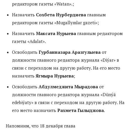
редактором газеты «Watan».;
Назначить
Сохбета Нурбердиева
главным
редактором газеты «Mugallymlar gazeti»;
Назначить
Максата Нурыева
главным редактором
газеты «Adalat».
Освободить
Гурбанназара Аразгулыева
от
должности главного редактора журнала «Diýar» в
связи с переходом на другую работу. На его место
назначить
Ягмыра Нурыева
;
Освободить
Абдулмеджита Мырадова
от
должности главного редактора журнала «Dünýä
edebiýaty» в связи с переходом на другую работу. На
его место назначить
Рахмета Гылыджова
.
Напомним, что 18 декабря глава