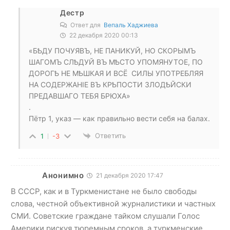
Дестр
Ответ для
Вепаль Хаджиева
22 декабря 2020 00:13
«БѢДУ ПОЧУЯВЪ, НЕ ПАНИКУЙ, НО СКОРЫМЪ
ШАГОМЪ СЛѢДУЙ ВЪ МѢСТО УПОМЯНУТОЕ, ПО
ДОРОГѢ НЕ МѢШКАЯ И ВСЁ ​ СИЛЫ УПОТРЕБЛЯЯ
НА СОДЕРЖАНІЕ ВЪ КРѢПОСТИ ЗЛОДѢЙСКИ
ПРЕДАВШАГО ТЕБЯ БРЮХА»
.
Пётр 1, указ — как правильно вести себя на балах.
Ответить
1
-3
Анонимно
21 декабря 2020 17:47
В СССР, как и в Туркменистане не было свободы
слова, честной объективной журналистики и частных
СМИ. Советские граждане тайком слушали Голос
Америки рискуя тюремным сроков, а туркменские