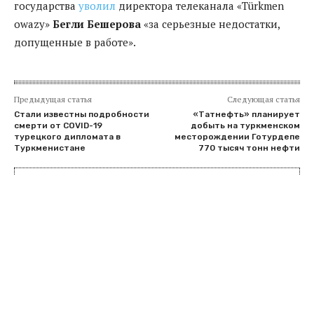
государства
уволил
директора телеканала «Türkmen
owazy»
Бегли Бешерова
«за серьезные недостатки,
допущенные в работе».
Предыдущая статья
Следующая статья
Стали известны подробности
«Татнефть» планирует
смерти от COVID-19
добыть на туркменском
турецкого дипломата в
месторождении Готурдепе
Туркменистане
770 тысяч тонн нефти