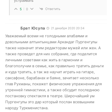
устраивать
Ответить
5
0
Брат Юсупа
21 декабря 2020 20:34
Уважаемый всеми не голодными алабаями и
довольными алтынтынцами Аркандаг Пургенгулы
также назначит этим редакторам мужей или жен. А
также проведет для них собрание, где поделится
личными советами как жить в гармонии и
благополучии в семье, как правильно тратить деньги
и куда тратить, а так же научит играть на гитаре,
саксафоне, барабанах и баяне, зачитает несколько
глав Рухманы, покажет физические упражнения для
утренней гимнастики, а также обсудит последнюю
постановку спектакля в театре. Широчайший ум
Пургенгулы это дар который послан всевышним
народу Туркменистана.