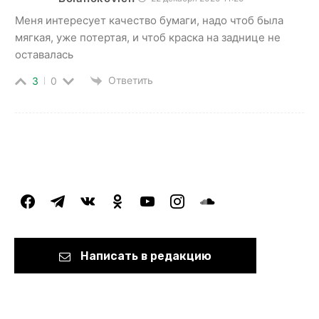
Меня интересует качество бумаги, надо чтоб была
мягкая, уже потертая, и чтоб краска на заднице не
оставалась
Ответить
3
0
facebook
telegram
vkontakte
odnoklassniki
youtube
instagram
soundcloud
Написать в редакцию