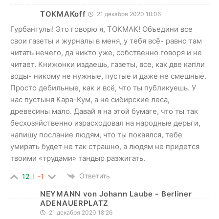
ТОКМАКоff
21 декабря 2020 18:06
Гурбангулы! Это говорю я, ТОКМАК! Объедини все
свои газеты и журналы в меня, у тебя всё- равно там
читать нечего, да никто уже, собственно говоря и не
читает. Книжонки издаешь, газеты, все, как две капли
воды- никому не нужные, пустые и даже не смешные.
Просто дебильные, как и всё, что ты публикуешь. У
нас пустыня Кара-Кум, а не сибирские леса,
древесины мало. Давай я на этой бумаге, что ты так
бесхозяйственно израсходовал на народные дерьги,
напишу послание людям, что ты покаялся, тебе
умирать будет не так страшно, а людям не придется
твоими «трудами» тандыр разжигать.
Ответить
12
-1
NEYMANN von Johann Laube - Berliner
ADENAUERPLATZ
21 декабря 2020 18:26