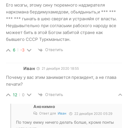
Его мозгы, этому сину тюремного надзирателя
наркомана бердимухамедови, обьядыныть,и *** ***
*** *** гынать в шею свергая и устраняйя от власты.
Неудывытельно при согласыии рабского народу все
можеет бить в этой Богом забитой стране как
бывшего СССР Туркманыстан.
Ответить
6
-3
Иван
21 декабря 2020 18:55
Почему у вас этим занимается президент, а не глава
печати?
Ответить
12
0
Анонимно
Ответ для
Иван
22 декабря 2020 05:29
По тому емму ничего делать болше, кроме понты