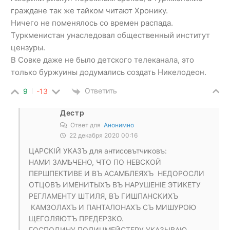
граждане так же тайком читают Хронику.
Ничего не поменялось со времен распада.
Туркменистан унаследовал общественный институт
цензуры.
В Совке даже не было детского телеканала, это
только буржуины додумались создать Никелодеон.
Ответить
9
-13
Дестр
Ответ для
Анонимно
22 декабря 2020 00:16
ЦАРСКIЙ УКАЗЪ для антисовътчиковъ:
НАМИ ЗАМѢЧЕНО, ЧТО ПО НЕВСКОЙ
ПЕРШПЕКТИВЕ​ И ВЪ АСАМБЛЕЯХЪ ​ НЕДОРОСЛИ
ОТЦОВЪ ИМЕНИТЫХЪ ВЪ НАРУШЕНІЕ ЭТИКЕТУ
РЕГЛАМЕНТУ ШТИЛЯ, ВЪ ГИШПАНСКИХЪ
​ КАМЗОЛАХЪ И ПАНТАЛОНАХЪ СЪ МИШУРОЮ
ЩЕГОЛЯЮТЪ ​ПРЕДЕРЗКО.
ГОСПОДИНУ ПОЛИЦМЕЙСТЕРУ УКАЗЫВАЮ