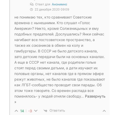
Ответ для
Анонимно
22 декабря 2020 09:09
не понимаю тех, кто сравнивает Советские
времена с нынешними. Кто слушал «Голос
Америки»? Никто, кроме Солженицыных и ему
подобных предателей. Дослушались? Янки сейчас
нагибают все постсоветское пространство, а
также их союзников в обмен на колу и
гамбургеры. В СССР не было детского канала,
зато детские передачи были на основных каналах.
А еще в СССР нет канала, где родители голые
стоят перед своими детьми, а дети изучают их
половые органы, нет каналов где в прямом эфире
режут животных, не было каналов где показывают
как ЛГБТ-сообщество проводит свои парады. Об
этом тоже говорите. Со времен распада все
поменялось- у людей отняли свободу
…
Развернуть
»
Ответить
14
-3