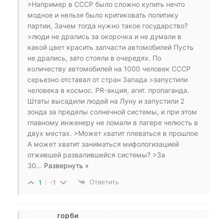
>Например в СССР было сложно купить нечто
модное и нельзя было критиковать политику
партии, Зачем тогда нужно такое государство?
>люди не дрались за окорочка и не думали в
какой цвет красить запчасти автомобилей Пусть
не дрались, зато стояли в очередях. По
количеству автомобилей на 1000 человек СССР
серьезно отставал от стран Запада >запустили
человека в космос. PR-акция, агит. пропаганда.
Штаты высадили людей на Луну и запустили 2
зонда за пределы солнечной системы, и при этом
главному инженеру не ломали в лагере челюсть в
двух местах. >Может хватит плеваться в прошлое
А может хватит заниматься мифологизацией
отжившей развалившейся системы? >За
30
…
Развернуть »
Ответить
1
-1
горби