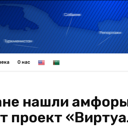
E
T
века
О нас
n
u
ане нашли амфор
g
r
ят проект «Вирту
l
k