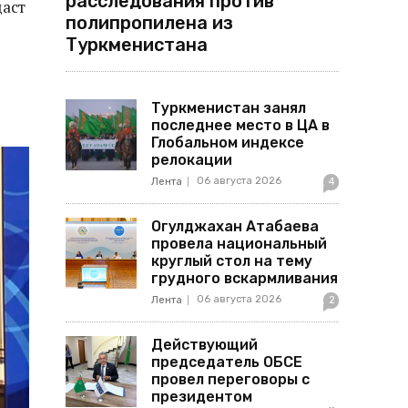
расследования против
даст
полипропилена из
Туркменистана
Туркменистан занял
последнее место в ЦА в
Глобальном индексе
релокации
06 августа 2026
Лента
4
Огулджахан Атабаева
провела национальный
круглый стол на тему
грудного вскармливания
06 августа 2026
Лента
2
Действующий
председатель ОБСЕ
провел переговоры с
президентом