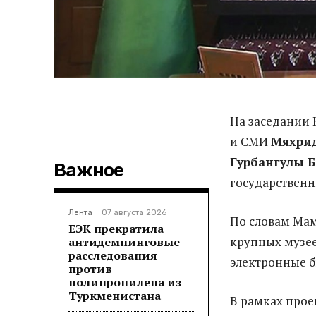
На заседании 
и СМИ
Мяхри
Гурбангулы 
Важное
государственн
Лента
07 августа 2026
По словам Мам
ЕЭК прекратила
крупных музее
антидемпинговые
расследования
электронные б
против
полипропилена из
Туркменистана
В рамках прое