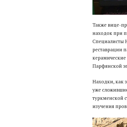
Также вице-пр
находок при п
Специалисты Н
реставрации п
керамические 
Парфянской эп
Находки, как з
уже сложившие
туркменской с
изучения пров