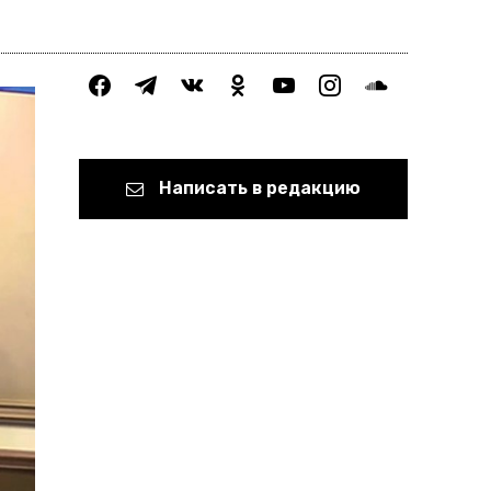
facebook
telegram
vkontakte
odnoklassniki
youtube
instagram
soundcloud
Написать в редакцию