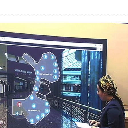
i
m
s
e
h
n
c
e