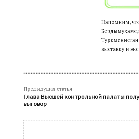
Напомним, что
Бердымухамед
Туркмениста
выставку и эк
Предыдущая статья
Глава Высшей контрольной палаты пол
выговор