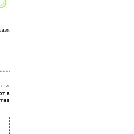
глава
атья
ют в
тва