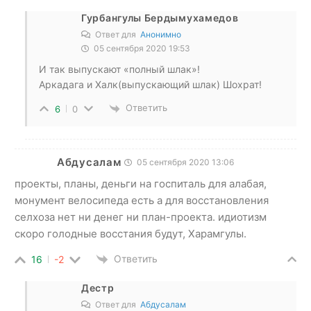
Гурбангулы Бердымухамедов
Ответ для
Анонимно
05 сентября 2020 19:53
И так выпускают «полный шлак»!
Аркадага и Халк(выпускающий шлак) Шохрат!
Ответить
6
0
Абдусалам
05 сентября 2020 13:06
проекты, планы, деньги на госпиталь для алабая,
монумент велосипеда есть а для восстановления
селхоза нет ни денег ни план-проекта. идиотизм
скоро голодные восстания будут, Харамгулы.
Ответить
16
-2
Дестр
Ответ для
Абдусалам