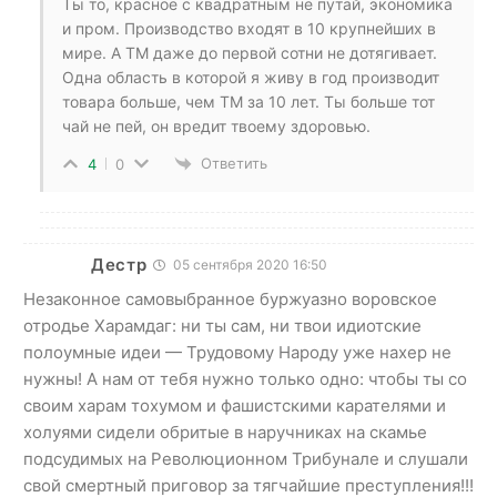
Ты то, красное с квадратным не путай, экономика
и пром. Производство входят в 10 крупнейших в
мире. А ТМ даже до первой сотни не дотягивает.
Одна область в которой я живу в год производит
товара больше, чем ТМ за 10 лет. Ты больше тот
чай не пей, он вредит твоему здоровью.
Ответить
4
0
Дестр
05 сентября 2020 16:50
Незаконное самовыбранное буржуазно воровское
отродье Харамдаг: ни ты сам, ни твои идиотские
полоумные идеи — Трудовому Народу уже нахер не
нужны! А нам от тебя нужно только одно: чтобы ты со
своим харам тохумом и фашистскими карателями и
холуями сидели обритые в наручниках на скамье
подсудимых на Революционном Трибунале и слушали
свой смертный приговор за тягчайшие преступления!!!