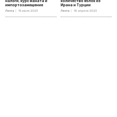
налоги, курс маната и
количество яблок из
импортозамещение
Ирана и Турции
Лента
15 июля 2023
Лента
18 апреля 2023