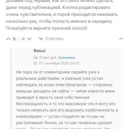
добавив под первым, как это было можно сделать,
даже перед публикацией. Кнопка редактировать
очень чувствительна, и порой приходится нажимать
несколько раз, чтобы попасть именно в середину.
Пожалуйсте верните прежний способ.
Ответить
9
-4
Resul
Ответ для
Анонимно
07 сентября 2020 09:20
Не пора ли от коментариев перейти уже к
реальным действиям, я реально уже устал
наблюдать за всем этим балаганом — стараюсь
меньше заходить на сайты — читая новости меня
приводит в ярость своя собственная
беспомощность и то что максимум что я могу это
только написать все это выразить озабоченность в
коментариях — устал стыдится за то как он
растреливает бочки, за то как генералы целуют
руки… За то как насилуют наших девченок, эти