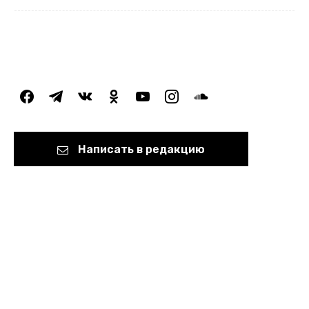
facebook
telegram
vkontakte
odnoklassniki
youtube
instagram
soundcloud
Написать в редакцию