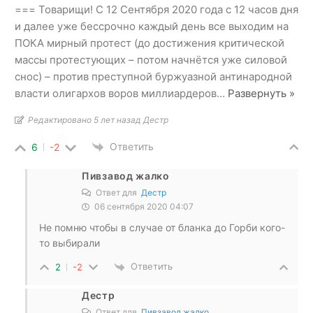
=== Товарищи! С 12 Сентября 2020 года с 12 часов дня
и далее уже бессрочно каждый день все выходим на
ПОКА мирный протест (до достижения критической
массы протестующих – потом начнётся уже силовой
снос) – против преступной буржуазной антинародной
власти олигархов воров миллиардеров
…
Развернуть »
Редактировано 5 лет назад Дестр
Ответить
6
-2
Пивзавод жалко
Ответ для
Дестр
06 сентября 2020 04:07
Не помню чтобы в случае от бланка до Горби кого-
то выбирали
Ответить
2
-2
Дестр
Ответ для
Пивзавод жалко