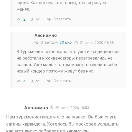
шутит. Как воткеул этот сплит, так ни разу не
менял.
Ответить
2
0
Анонимно
Ответ для
30 мкр
21 июля 2020 08:55
В Туркмении такая жара, что уже и кондиционеры
не работали и конденсаторы перегревались на
солнце. Уже мало кто там может позволить себе
новый кондер поэтому живут без них
Ответить
4
0
Анонимно
20 июля 2020 18:53
Нам туркменистанцем его не жалко. Он был слуга
сатаны харамдага. Хотелось бы поскорее услышать
как этот вирус добрался до харамгулы