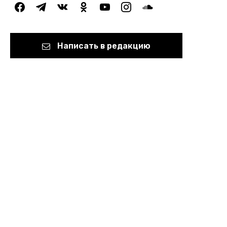
facebook
telegram
vkontakte
odnoklassniki
youtube
instagram
soundcloud
Написать в редакцию