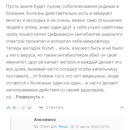
Пусть земля будет пухом, соболезнования родным и
близким. Болезнь действительно есть и заберает
многих и молодых и не очень, важно само отношение
людей к этому, знаю один друг у себя учуил симптомы
сразу пошел купил Цифриаксон (антибиотик широкого
спектра) прокапал и испортил себе микрофлору
теперь желудок болит… жаль, а может быть и не было
у него вируса, но таким антибиотиком убил он свой
имунитет, другой капает метрон и каждый делает это
все дома, вызывая часто соседку чтобы капельницу
поставила….от боязни того что нет медицины, люди
остаются с болезнью один на один… и часто делают
непоправимые действия со своим здоровьем,
но
…
Развернуть »
Ответить
6
-2
Анонимно
Ответ для
Resul
21 июля 2020 22:15