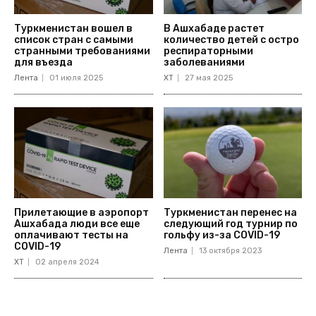
Туркменистан вошел в
В Ашхабаде растет
список стран с самыми
количество детей с остро
странными требованиями
респираторными
для въезда
заболеваниями
Лента
01 июля 2025
ХТ
27 мая 2025
Прилетающие в аэропорт
Туркменистан перенес на
Ашхабада люди все еще
следующий год турнир по
оплачивают тесты на
гольфу из-за COVID-19
COVID-19
Лента
13 октября 2023
ХТ
02 апреля 2024