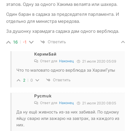
этапов. Одну за одного Хакима велаята или шахера.
Один баран в садака за председателя парламента. И
отдельно для министра мередова.
За душонку харамдага садака дам одного верблюда.
Ответить
16
-1
КеримБай
Ответ для
Наконец
21 июля 2020 05:09
Что то маловато одного верблюда за ХарамГулы
Ответить
2
0
Pycmuk
Ответ для
Наконец
21 июля 2020 08:05
Да ну ещё живность из-за них забивай. По одному
яйцу сварю или зажарю на завтрак, за каждого из
них.