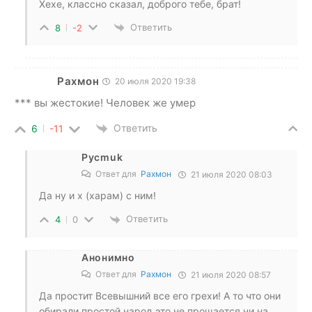
Хехе, классно сказал, доброго тебе, брат!
Ответить
8
-2
Рахмон
20 июля 2020 19:38
*** вы жестокие! Человек же умер
Ответить
6
-11
Pycmuk
Ответ для
Рахмон
21 июля 2020 08:03
Да ну и х (харам) с ним!
Ответить
4
0
Анонимно
Ответ для
Рахмон
21 июля 2020 08:57
Да простит Всевышний все его грехи! А то что они
обирали простой народ это не прощается ни на