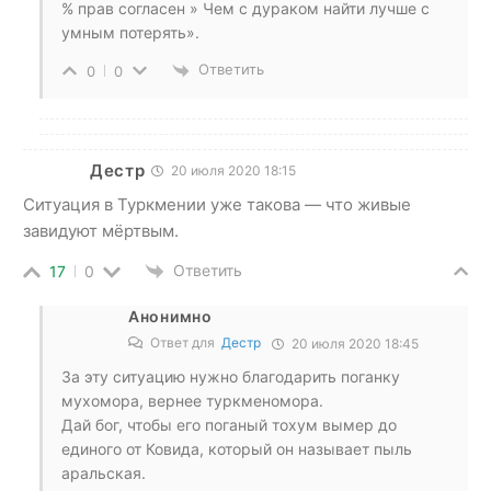
% прав согласен » Чем с дураком найти лучше с
умным потерять».
Ответить
0
0
Дестр
20 июля 2020 18:15
Ситуация в Туркмении уже такова — что живые
завидуют мёртвым.
Ответить
17
0
Анонимно
Ответ для
Дестр
20 июля 2020 18:45
За эту ситуацию нужно благодарить поганку
мухомора, вернее туркменомора.
Дай бог, чтобы его поганый тохум вымер до
единого от Ковида, который он называет пыль
аральская.