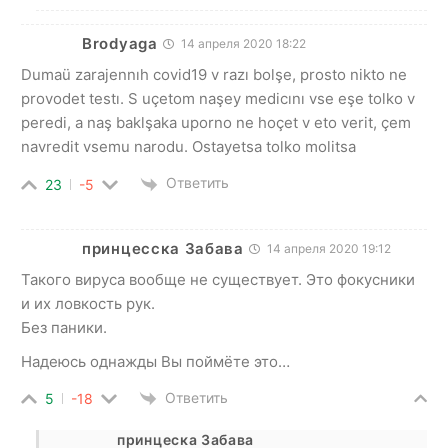
Brodyaga
14 апреля 2020 18:22
Dumaü zarajennıh covid19 v razı bolşe, prosto nikto ne
provodet testı. S uçetom naşey medicını vse eşe tolko v
peredi, a naş baklşaka uporno ne hoçet v eto verit, çem
navredit vsemu narodu. Ostayetsa tolko molitsa
Ответить
23
-5
принцесска Забава
14 апреля 2020 19:12
Такого вируса вообще не существует. Это фокусники
и их ловкость рук.
Без паники.
Надеюсь однажды Вы поймёте это…
Ответить
5
-18
принцеска Забава