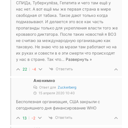
СПИДа, Туберкулёза, Гепатита и чего там ещё у
нас нет. А вот ещё мы же первая страна в мире
свободная от табака. Такое дают только когда
подмазывают. И делается это все как часть
пропаганды только для укрепления власти того же
кровавого диктатора. После таких новостей я ВОЗ
не считаю за международную организацию как
таковую. Не знаю что за мрази там работают но на
их руках и совести в е эти смерти что происходят
у нас в стране. Так что
…
Развернуть »
Ответить
22
-4
Анонимно
Ответ для
Zuckerberg
15 апреля 2020 10:40
Бесполезная организация, США закрыли с
сегодняшнего дня финансирование WHO
Ответить
13
-2