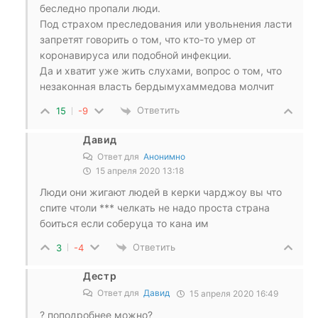
беследно пропали люди.
Под страхом преследования или увольнения ласти
запретят говорить о том, что кто-то умер от
коронавируса или подобной инфекции.
Да и хватит уже жить слухами, вопрос о том, что
незаконная власть бердымухаммедова молчит
Ответить
15
-9
Давид
Ответ для
Анонимно
15 апреля 2020 13:18
Люди они жигают людей в керки чарджоу вы что
спите чтоли *** челкать не надо проста страна
боиться если соберуца то кана им
Ответить
3
-4
Дестр
Ответ для
Давид
15 апреля 2020 16:49
? поподробнее можно?