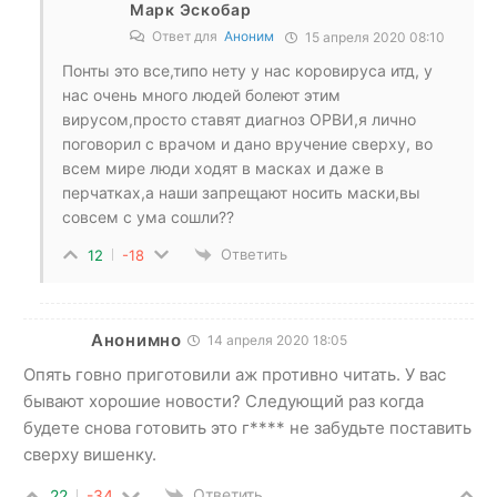
Марк Эскобар
Ответ для
Аноним
15 апреля 2020 08:10
Понты это все,типо нету у нас коровируса итд, у
нас очень много людей болеют этим
вирусом,просто ставят диагноз ОРВИ,я лично
поговорил с врачом и дано вручение сверху, во
всем мире люди ходят в масках и даже в
перчатках,а наши запрещают носить маски,вы
совсем с ума сошли??
Ответить
12
-18
Анонимно
14 апреля 2020 18:05
Опять говно приготовили аж противно читать. У вас
бывают хорошие новости? Следующий раз когда
будете снова готовить это г**** не забудьте поставить
сверху вишенку.
Ответить
22
-34