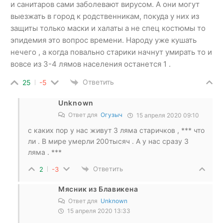
и санитаров сами заболевают вирусом. А они могут
выезжать в город к родственникам, покуда у них из
защиты только маски и халаты а не спец костюмы то
эпидемия это вопрос времени. Народу уже кушать
нечего , а когда повально старики начнут умирать то и
вовсе из 3-4 лямов населения останется 1 .
Ответить
25
-5
Unknown
Ответ для
Огузыч
15 апреля 2020 09:10
с каких пор у нас живут 3 ляма старичков , *** что
ли . В мире умерли 200тысяч . А у нас сразу 3
ляма . ***
Ответить
2
-3
Мясник из Блавикена
Ответ для
Unknown
15 апреля 2020 13:33