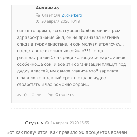
Анонимно
Ответ для
Zuckerberg
20 апреля 2020 10:19
еще в то время, когда гурван балбес министром
здравоохранения был, он не признавал наличие
спида в туркменистане, и оон молчал втряпочку…
представьте сколько их сейчас??? тогда
распространен был среди колющихся наркоманов
особенно…а оон, и все эти организации пляшут под
дудку властей, им самое главное чтоб зарплата
шла и их контракный срок в стране чудес
отработать и чао бомбино сорри…
Ответить
0
0
Огузыч
14 апреля 2020 15:55
Вот как получится. Как правило 90 процентов врачей