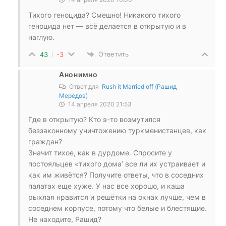
Тихого геноцида? Смешно! Никакого тихого
геноцида нет — всё делается в открытую и в
наглую.
Ответить
43
-3
Анонимно
Ответ для
Rush it Married off (Рашид
Мередов)
14 апреля 2020 21:53
Где в открытую? Кто э-то возмутился
беззаконному уничтожению туркменистанцев, как
граждан?
Значит тихое, как в дурдоме. Спросите у
постояльцев «тихого дома’ все ли их устраивает и
как им живётся? Получите ответы, что в соседних
палатах еще хуже. У нас все хорошо, и каша
рыхлая нравится и решётки на окнах лучше, чем в
соседнем корпусе, потому что белые и блестящие.
Не находите, Рашид?