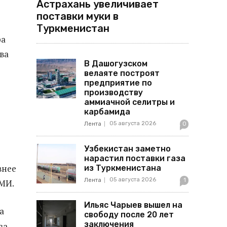
Астрахань увеличивает
поставки муки в
Туркменистан
ра
тва
В Дашогузском
велаяте построят
предприятие по
производству
аммиачной селитры и
карбамида
05 августа 2026
Лента
0
Узбекистан заметно
нарастил поставки газа
внее
из Туркменистана
05 августа 2026
Лента
1
СМИ.
Ильяс Чарыев вышел на
а
свободу после 20 лет
заключения
за