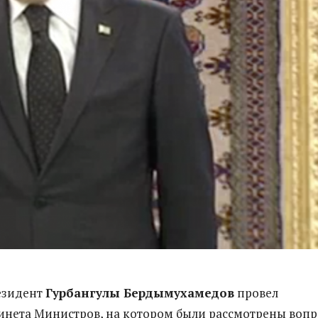
езидент
Гурбангулы Бердымухамедов
провел
инета Министров, на котором были рассмотрены воп