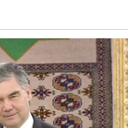
i
m
s
e
h
n
c
e