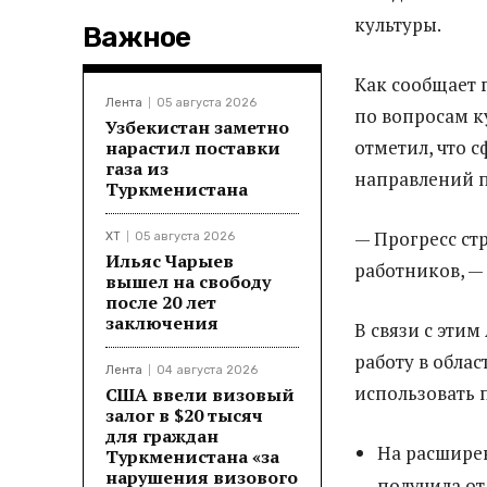
культуры.
Важное
Как сообщает
Лента
05 августа 2026
по вопросам 
Узбекистан заметно
отметил, что 
нарастил поставки
газа из
направлений п
Туркменистана
— Прогресс ст
ХТ
05 августа 2026
Ильяс Чарыев
работников, —
вышел на свободу
после 20 лет
заключения
В связи с эти
работу в облас
Лента
04 августа 2026
использовать 
США ввели визовый
залог в $20 тысяч
для граждан
На расшире
Туркменистана «за
нарушения визового
получила от