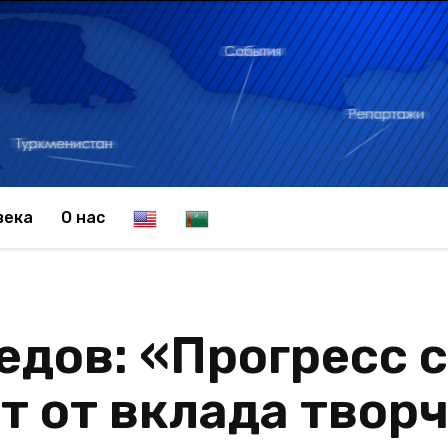
E
T
века
О нас
n
u
дов: «Прогресс 
g
r
т от вклада твор
l
k