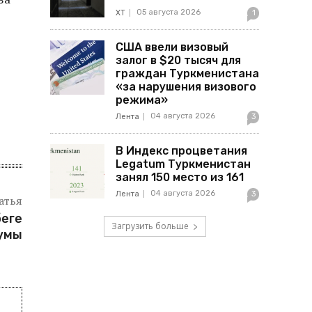
05 августа 2026
ХТ
1
США ввели визовый
залог в $20 тысяч для
граждан Туркменистана
«за нарушения визового
режима»
04 августа 2026
Лента
3
В Индекс процветания
Legatum Туркменистан
занял 150 место из 161
04 августа 2026
Лента
3
атья
беге
Загрузить больше
умы