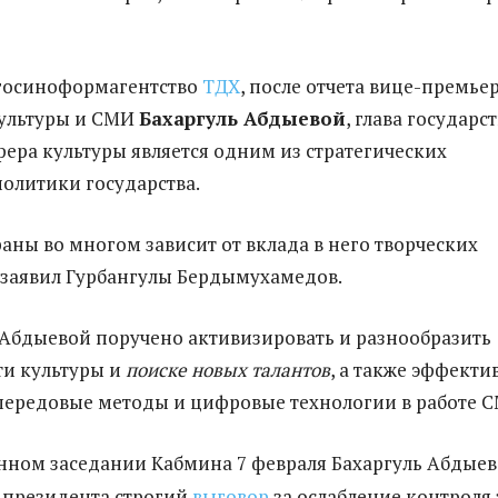
 госиноформагентство
ТДХ
, после отчета вице-премье
культуры и СМИ
Бахаргуль Абдыевой
, глава государс
сфера культуры является одним из стратегических
олитики государства.
раны во многом зависит от вклада в него творческих
 заявил Гурбангулы Бердымухамедов.
м Абдыевой поручено активизировать и разнообразить
ти культуры и
поиске новых талантов
, а также эффекти
передовые методы и цифровые технологии в работе 
нном заседании Кабмина 7 февраля Бахаргуль Абдыев
 президента строгий
выговор
за ослабление контроля 