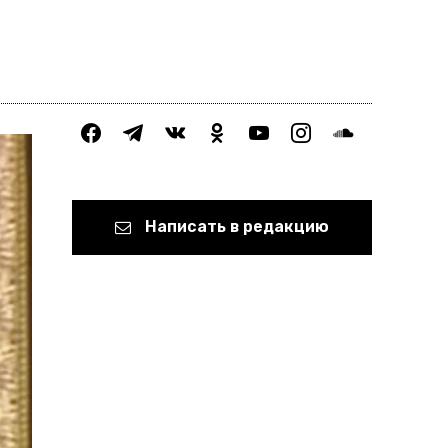
facebook
telegram
vkontakte
odnoklassniki
youtube
instagram
soundcloud
Написать в редакцию