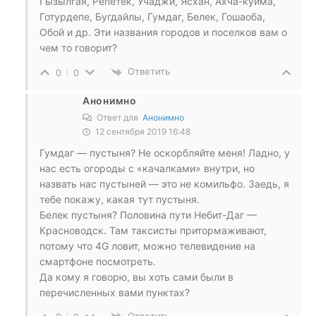
Гызылгая, Репетек, Учаджи, Ясхан, Ахча-куйма,
Готурдепе, Бугдайлы, Гумдаг, Белек, Гошаоба,
Обой и др. Эти названия городов и поселков вам о
чем то говорит?
Ответить
0
0
Анонимно
Ответ для
Анонимно
12 сентября 2019 16:48
Гумдаг — пустыня? Не оскорбляйте меня! Ладно, у
нас есть огороды с «качалками» внутри, но
назвать нас пустыней — это не комильфо. Заедь, я
тебе покажу, какая тут пустыня.
Белек пустыня? Половина пути Небит-Даг —
Красноводск. Там таксисты притормаживают,
потому что 4G ловит, можно телевидение на
смартфоне посмотреть.
Да кому я говорю, вы хоть сами были в
перечисленных вами пунктах?
Ответить