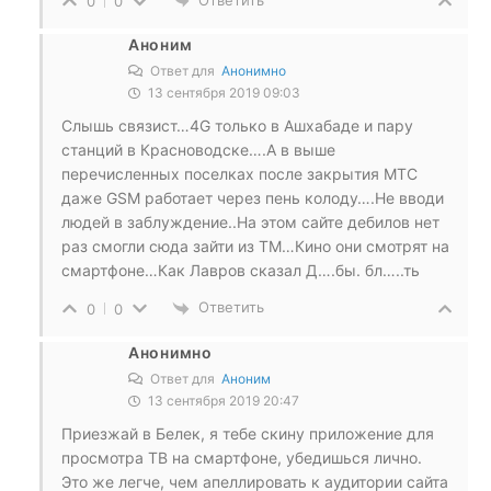
0
0
Аноним
Ответ для
Анонимно
13 сентября 2019 09:03
Слышь связист…4G только в Ашхабаде и пару
станций в Красноводске….А в выше
перечисленных поселках после закрытия МТС
даже GSM работает через пень колоду….Не вводи
людей в заблуждение..На этом сайте дебилов нет
раз смогли сюда зайти из ТМ…Кино они смотрят на
смартфоне…Как Лавров сказал Д….бы. бл…..ть
Ответить
0
0
Анонимно
Ответ для
Аноним
13 сентября 2019 20:47
Приезжай в Белек, я тебе скину приложение для
просмотра ТВ на смартфоне, убедишься лично.
Это же легче, чем апеллировать к аудитории сайта