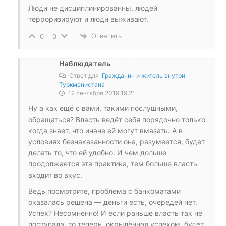
Люди не дисциплинированны, людей
терроризируют и люди выживают.
Ответить
0
0
Наблюдатель
Ответ для
Гражданин и житель внутри
Туркменистана
12 сентября 2019 19:21
Ну а как ещё с вами, такими послушными,
обращаться? Власть ведёт себя порядочно только
когда знает, что иначе ей могут вмазать. А в
условиях безнаказанности она, разумеется, будет
делать то, что ей удобно. И чем дольше
продолжается эта практика, тем больше власть
входит во вкус.
Ведь посмотрите, проблема с банкоматами
оказалась решена — деньги есть, очередей нет.
Успех? Несомненно! И если раньше власть так не
поступала, то теперь, окрылённая успехом, будет