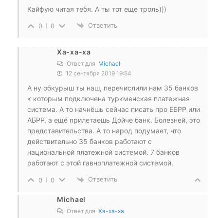
Кайфую читая тебя. А ты тот еще троль)))
Ответить
0
0
Ха-ха-ха
Ответ для
Michael
12 сентября 2019 19:54
А ну обкурыш ты наш, перечислили нам 35 банков
к которым подключена туркменская платежная
система. А то начнёшь сейчас писать про ЕБРР или
АБРР, а ещё прилетаешь Дойче банк. Болезней, это
представительства. А то народ подумает, что
действительно 35 банков работают с
национальной платежной системой. 7 банков
работают с этой гавноплатежной системой.
Ответить
0
0
Michael
Ответ для
Ха-ха-ха