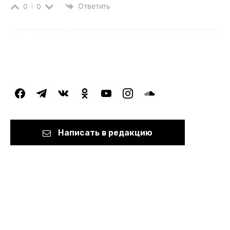
Ответить
0
0
facebook
telegram
vkontakte
odnoklassniki
youtube
instagram
soundcloud
Написать в редакцию