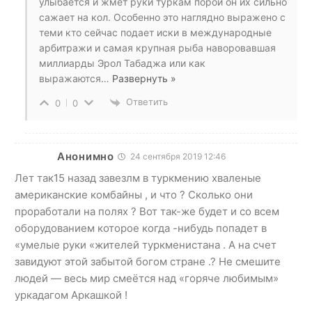
улыбается и жмет руки туркам порой он их сильно
сажает на кол. Особенно это наглядно выражено с
теми кто сейчас подает иски в международные
арбитражи и самая крупная рыба наворовавшая
миллиарды Эрол Табаджа или как
выражаются
…
Развернуть »
Ответить
0
0
Анонимно
24 сентября 2019 12:46
Лет так15 назад завезлм в туркмению хваленые
американские комбайны , и что ? Сколько они
проработали на полях ? Вот так-же будет и со всем
оборудованием которое когда -нибудь попадет в
«умелые руки «жителей туркменистана . А на счет
завидуют этой забытой богом стране .? Не смешите
людей — весь мир смеётся над «горяче любимым»
уркадагом Аркашкой !