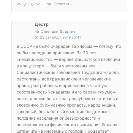
Ответить
0
0
Дестр
Ответ для
Strashen
23 сентября 2019 20:41
В СССР не было очередей за хлебом — потому что
он был всегда на прилавках. За 30 лет
«независимости» — вернее фашистской изоляции
в концлагере — были уничтожены все
Социалистические завоевания Трудового Народа,
растоптаны все гражданские и человеческие
права, разграблены и присвоены в частную
собственность Уркадагом и его харам-тухумом
все народные богатства, республика скатилась в
зловонную буржуазную пропасть, народ нищий,
голодный, безработный и многие бездомные,
половина населения от безысходности и
невозможности физического выживания бежала
батрачить на иноземных господ! Процветает