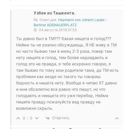
Узбек из Ташкента.
Ответ для
Heymann von Johann Laube -
Berliner ADENAUERPLATZ
04 августа 2019 21:33
Ты давно был в ТМ??? Какая нищета и голод???
Нейма ты не реално обсуждаещь, Я НЕ живу в ТМ
но часто бываю там в меяц 2-3 раза, повер там
нету нищита и голод, тем более недоедають и
голод это не правда, я тебе искренно говорю, я
там бываю по тому мои родители тама, да ТМ есть
проблеми как везде но такого ты говориш
бедность и нишета нету. Вообще я читаю ХТ давно
и мне обсалютно все равно что пишут, но что
голодають и неищета это уже перебор, Нейма
пишите правду пожалуйста вед правду не
возможно скрыть.
Ответить
0
0