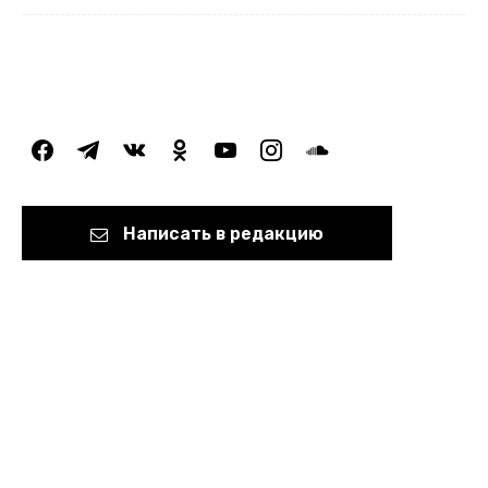
facebook
telegram
vkontakte
odnoklassniki
youtube
instagram
soundcloud
Написать в редакцию