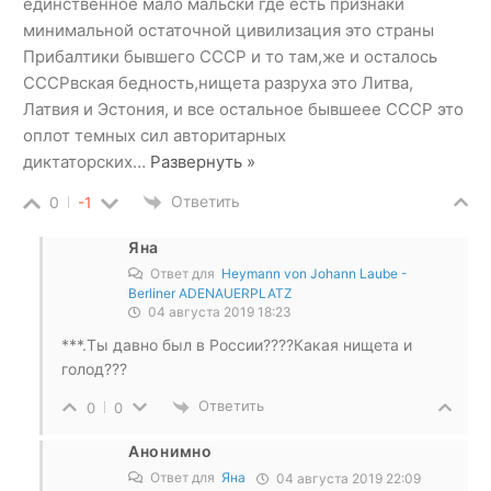
единственное мало мальски где есть признаки
минимальной остаточной цивилизация это страны
Прибалтики бывшего СССР и то там,же и осталось
СССРвская бедность,нищета разруха это Литва,
Латвия и Эстония, и все остальное бывшеее СССР это
оплот темных сил авторитарных
диктаторских
…
Развернуть »
Ответить
0
-1
Яна
Ответ для
Heymann von Johann Laube -
Berliner ADENAUERPLATZ
04 августа 2019 18:23
***.Ты давно был в России????Какая нищета и
голод???
Ответить
0
0
Анонимно
Ответ для
Яна
04 августа 2019 22:09