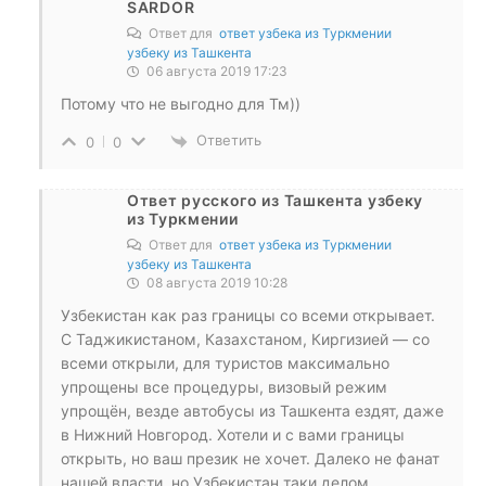
SARDOR
Ответ для
ответ узбека из Туркмении
узбеку из Ташкента
06 августа 2019 17:23
Потому что не выгодно для Тм))
Ответить
0
0
Ответ русского из Ташкента узбеку
из Туркмении
Ответ для
ответ узбека из Туркмении
узбеку из Ташкента
08 августа 2019 10:28
Узбекистан как раз границы со всеми открывает.
С Таджикистаном, Казахстаном, Киргизией — со
всеми открыли, для туристов максимально
упрощены все процедуры, визовый режим
упрощён, везде автобусы из Ташкента ездят, даже
в Нижний Новгород. Хотели и с вами границы
открыть, но ваш презик не хочет. Далеко не фанат
нашей власти, но Узбекистан таки делом