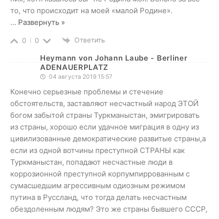
то, что происходит на моей «малой Родине».
…
Развернуть »
Ответить
0
0
Heymann von Johann Laube - Berliner
ADENAUERPLATZ
04 августа 2019 15:57
Конечно серьезные проблемы и стечение
обстоятельств, заставляют несчастный народ ЭТОЙ
богом забытой страны Туркманыстан, эмигрировать
из страны, хорошо если удачное миграция в одну из
цивилизованные демократические развитые страны,а
если из одной вотчины преступной СТРАНЫ как
Туркманыстан, попадают несчастные люди в
коррозионной преступной корпумпиррованным с
сумасшедшим агрессивным одиозным режимом
путина в Руссланд, что тогда делать несчастным
обездоленным людям? Это же страны бывшего СССР,