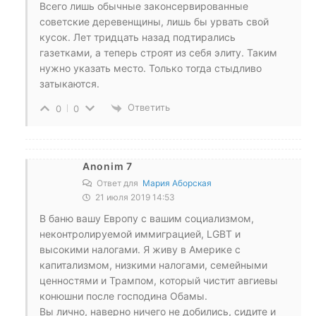
Всего лишь обычные законсервированные
советские деревенщины, лишь бы урвать свой
кусок. Лет тридцать назад подтирались
газетками, а теперь строят из себя элиту. Таким
нужно указать место. Только тогда стыдливо
затыкаются.
Ответить
0
0
Anonim 7
Ответ для
Мария Аборская
21 июля 2019 14:53
В баню вашу Европу с вашим социализмом,
неконтролируемой иммиграцией, LGBT и
высокими налогами. Я живу в Америке с
капитализмом, низкими налогами, семейными
ценностями и Трампом, который чистит авгиевы
конюшни после господина Обамы.
Вы лично, наверно ничего не добились, сидите и