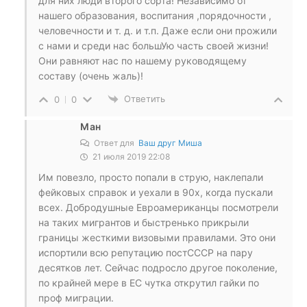
для них люди второго сорта! Независимо от
нашего образования, воспитания ,порядочности ,
человечности и т. д. и т.п. Даже если они прожили
с нами и среди нас большУю часть своей жизни!
Они равняют нас по нашему руководящему
составу (очень жаль)!
Ответить
0
0
Ман
Ответ для
Ваш друг Миша
21 июля 2019 22:08
Им повезло, просто попали в струю, наклепали
фейковых справок и уехали в 90х, когда пускали
всех. Добродушные Евроамериканцы посмотрели
на таких мигрантов и быстренько прикрыли
границы жесткими визовыми правилами. Это они
испортили всю репутацию постСССР на пару
десятков лет. Сейчас подросло другое поколение,
по крайней мере в ЕС чутка открутил гайки по
проф миграции.