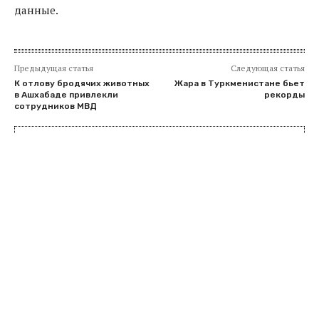
данные.
Предыдущая статья
Следующая статья
К отлову бродячих животных
Жара в Туркменистане бьет
в Ашхабаде привлекли
рекорды
сотрудников МВД