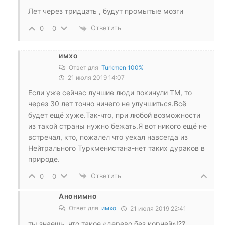
Лет через тридцать , будут промытые мозги
Ответить
0
0
имхо
Ответ для
Turkmen 100%
21 июля 2019 14:07
Если уже сейчас лучшие люди покинули ТМ, то
через 30 лет точно ничего не улучшиться.Всё
будет ещё хуже.Так-что, при любой возможности
из такой страны нужно бежать.Я вот никого ещё не
встречал, кто, пожалел что уехал навсегда из
Нейтрального Туркменистана-нет таких дураков в
природе.
Ответить
0
0
Анонимно
Ответ для
имхо
21 июля 2019 22:41
ты знаешь, что такое «дерево без корней»!??