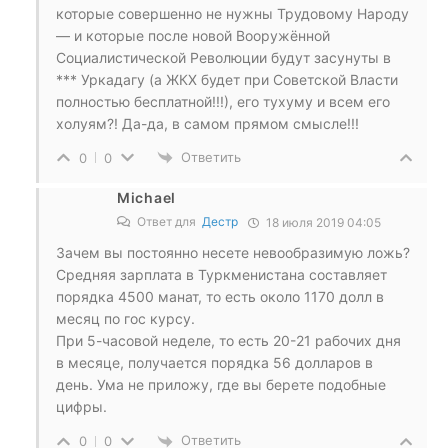
которые совершенно не нужны Трудовому Народу
— и которые после новой Вооружённой
Социалистической Революции будут засунуты в
*** Уркадагу (а ЖКХ будет при Советской Власти
полностью бесплатной!!!), его тухуму и всем его
холуям?! Да-да, в самом прямом смысле!!!
Ответить
0
0
Michael
Ответ для
Дестр
18 июля 2019 04:05
Зачем вы постоянно несете невообразимую ложь?
Средняя зарплата в Туркменистана составляет
порядка 4500 манат, то есть около 1170 долл в
месяц по гос курсу.
При 5-часовой неделе, то есть 20-21 рабочих дня
в месяце, получается порядка 56 долларов в
день. Ума не приложу, где вы берете подобные
цифры.
Ответить
0
0