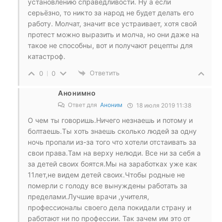
установлению справедливости. Ну а если
серьёзно, то никто за народ не будет делать его
работу. Молчат, значит все устраивает, хотя свой
протест можно выразить и молча, но они даже на
такое не способны, вот и получают рецепты для
катастроф.
Ответить
0
0
Анонимно
Ответ для
Аноним
18 июля 2019 11:38
О чем ты говоришь.Ничего незнаешь и потому и
болтаешь.Ты хоть знаешь сколько людей за одну
ночь пропали из-за того что хотели отстаивать за
свои права.Там на верху нелюди. Все ни за себя а
за детей своих боятся.Мы на заработках уже как
11лет,не видем детей своих.Чтобы родные не
померли с голоду все вынуждены работать за
пределами.Лучшие врачи ,учителя,
профессионалы своего дела покидали страну и
работают ни по профессии. Так зачем им это от