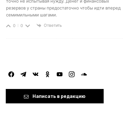
точно не испытывая нужду. Денег и финансовых
резервов у страны предостаточно чтобы идти вперед
семимильными шагами.
Ответить
0
0
facebook
telegram
vkontakte
odnoklassniki
youtube
instagram
soundcloud
Написать в редакцию