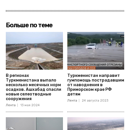
Больше по теме
В регионах
Туркменистан направит
Туркменистана выпало
гумпомощь пострадавшим
несколько месячных норм
от наводнения в
осадков. Ашхабад спасли
Приморском крае РФ
новые селеотводные
детям
сооружения
Лента
24 августа 2023
Лента
13 мая 2024