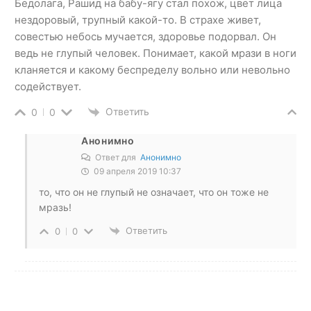
Бедолага, Рашид на бабу-ягу стал похож, цвет лица
нездоровый, трупный какой-то. В страхе живет,
совестью небось мучается, здоровье подорвал. Он
ведь не глупый человек. Понимает, какой мрази в ноги
кланяется и какому беспределу вольно или невольно
содействует.
Ответить
0
0
Анонимно
Ответ для
Анонимно
09 апреля 2019 10:37
то, что он не глупый не означает, что он тоже не
мразь!
Ответить
0
0