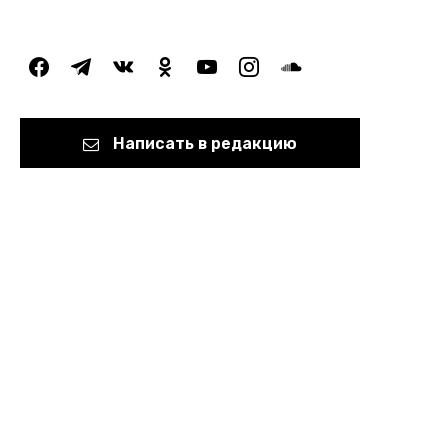
facebook
telegram
vkontakte
odnoklassniki
youtube
instagram
soundcloud
Написать в редакцию