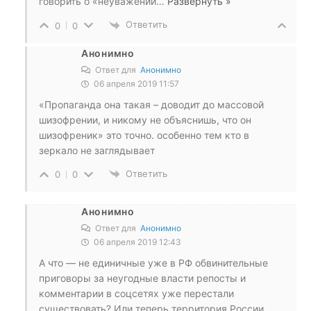
говорить о «неуважении
…
Развернуть »
Ответить
0
0
Анонимно
Ответ для
Анонимно
06 апреля 2019 11:57
«Пропаганда она такая – доводит до массовой
шизофрении, и никому не объяснишь, что он
шизофреник» это точно. особенно тем кто в
зеркало не заглядывает
Ответить
0
0
Анонимно
Ответ для
Анонимно
06 апреля 2019 12:43
А что — не единичные уже в РФ обвинительные
приговоры за неугодные власти репосты и
комментарии в соцсетях уже перестали
существовать? Или теперь территория России