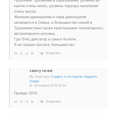
Проблема Туркмении в образование, уровень её
нынче очень низок, уровень террора населения
очень высок.
Желание демократии и сама демократия
начинается в Семье, а большинство семей в
Туркменистане также приспешники тоталитарного,
авторитарного режима.
Где Отец диктатор а семья Холопы.
Я не говорю про все, большинство.
Ответить
0
0
valery israel
Ответ для
Студент. Стоп-Хватит-Надоело-
Уходи!
06 апреля 2019 10:34
Правда 100%.
Ответить
0
0