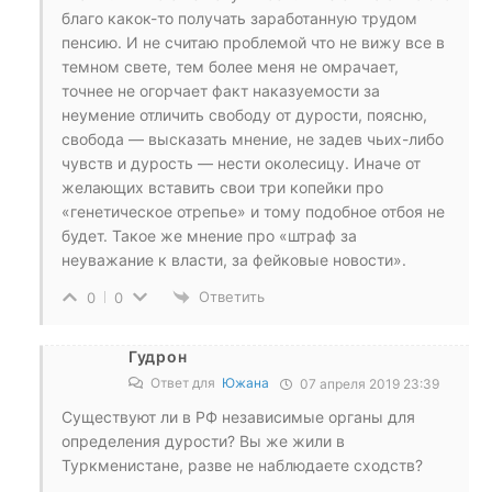
благо какок-то получать заработанную трудом
пенсию. И не считаю проблемой что не вижу все в
темном свете, тем более меня не омрачает,
точнее не огорчает факт наказуемости за
неумение отличить свободу от дурости, поясню,
свобода — высказать мнение, не задев чьих-либо
чувств и дурость — нести околесицу. Иначе от
желающих вставить свои три копейки про
«генетическое отрепье» и тому подобное отбоя не
будет. Такое же мнение про «штраф за
неуважание к власти, за фейковые новости».
Ответить
0
0
Гудрон
Ответ для
Южана
07 апреля 2019 23:39
Существуют ли в РФ независимые органы для
определения дурости? Вы же жили в
Туркменистане, разве не наблюдаете сходств?