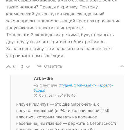
такие нелюди? Правды и критику. Поэтому,
кремлевский упырь путин издал скандальный
законопроект, предполагающий арест за проявление
«неуважения к власти» в интернете.
Теперь эти 2 людоедских режима, будут помогать
друг другу выявлять критиков обоих режимов.
За наш счет живут эти паразиты и за наш же счет
устраивают нам экзекуции.
Ответить
0
0
Arka-die
Ответ для
Студент. Стоп-Хватит-Надоело-
Уходи!
05 апреля 2019 16:40
клоун и лилипут — это две марионетки, с
полуколониальной (в РФ) и колониальной (ТМ)
властью , которым плевать на коренное
население, им главное — держать в безопасности
свои задницы, и всё что может хотя бы