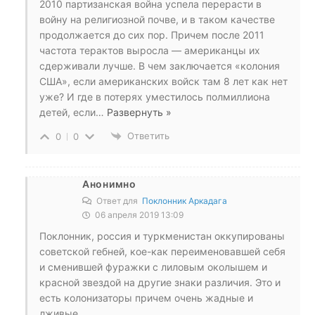
2010 партизанская война успела перерасти в
войну на религиозной почве, и в таком качестве
продолжается до сих пор. Причем после 2011
частота терактов выросла — американцы их
сдерживали лучше. В чем заключается «колония
США», если американских войск там 8 лет как нет
уже? И где в потерях уместилось полмиллиона
детей, если
…
Развернуть »
Ответить
0
0
Анонимно
Ответ для
Поклонник Аркадага
06 апреля 2019 13:09
Поклонник, россия и туркменистан оккупированы
советской гебней, кое-как переименовавшей себя
и сменившей фуражки с лиловым околышем и
красной звездой на другие знаки различия. Это и
есть колонизаторы причем очень жадные и
лживые.