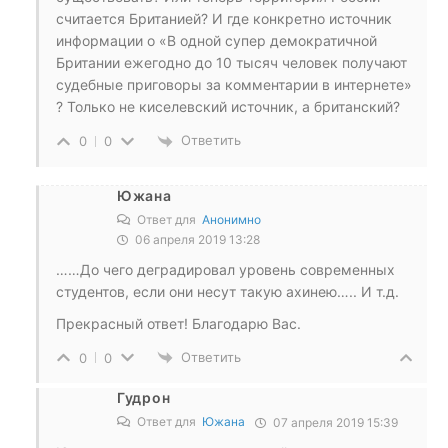
считается Британией? И где конкретно источник
информации о «В одной супер демократичной
Британии ежегодно до 10 тысяч человек получают
судебные приговоры за комментарии в интернете»
? Только не киселевский источник, а британский?
Ответить
0
0
Южана
Ответ для
Анонимно
06 апреля 2019 13:28
……До чего деградировал уровень современных
студентов, если они несут такую ахинею….. И т.д.
Прекрасный ответ! Благодарю Вас.
Ответить
0
0
Гудрон
Ответ для
Южана
07 апреля 2019 15:39