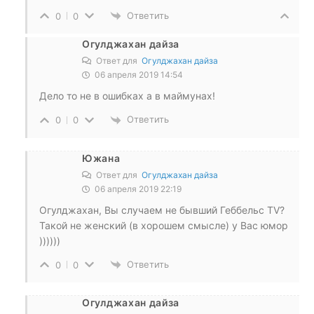
Ответить
0
0
Огулджахан дайза
Ответ для
Огулджахан дайза
06 апреля 2019 14:54
Дело то не в ошибках а в маймунах!
Ответить
0
0
Южана
Ответ для
Огулджахан дайза
06 апреля 2019 22:19
Огулджахан, Вы случаем не бывший Геббельс TV?
Такой не женский (в хорошем смысле) у Вас юмор
))))))
Ответить
0
0
Огулджахан дайза