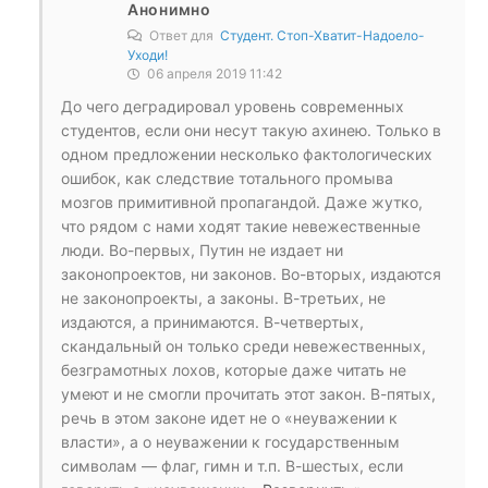
Анонимно
Ответ для
Студент. Стоп-Хватит-Надоело-
Уходи!
06 апреля 2019 11:42
До чего деградировал уровень современных
студентов, если они несут такую ахинею. Только в
одном предложении несколько фактологических
ошибок, как следствие тотального промыва
мозгов примитивной пропагандой. Даже жутко,
что рядом с нами ходят такие невежественные
люди. Во-первых, Путин не издает ни
законопроектов, ни законов. Во-вторых, издаются
не законопроекты, а законы. В-третьих, не
издаются, а принимаются. В-четвертых,
скандальный он только среди невежественных,
безграмотных лохов, которые даже читать не
умеют и не смогли прочитать этот закон. В-пятых,
речь в этом законе идет не о «неуважении к
власти», а о неуважении к государственным
символам — флаг, гимн и т.п. В-шестых, если