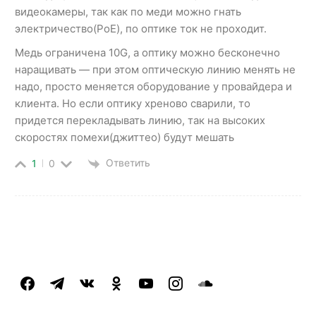
видеокамеры, так как по меди можно гнать
электричество(PoE), по оптике ток не проходит.
Медь ограничена 10G, а оптику можно бесконечно
наращивать — при этом оптическую линию менять не
надо, просто меняется оборудование у провайдера и
клиента. Но если оптику хреново сварили, то
придется перекладывать линию, так на высоких
скоростях помехи(джиттео) будут мешать
Ответить
1
0
facebook
telegram
vkontakte
odnoklassniki
youtube
instagram
soundcloud