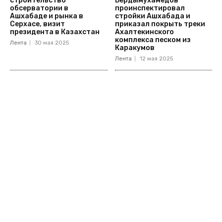
строительство
Бердымухамедов
обсерватории в
проинспектировал
Ашхабаде и рынка в
стройки Ашхабада и
Серхасе, визит
приказал покрыть треки
президента в Казахстан
Ахалтекинского
комплекса песком из
Лента
30 мая 2025
Каракумов
Лента
12 мая 2025