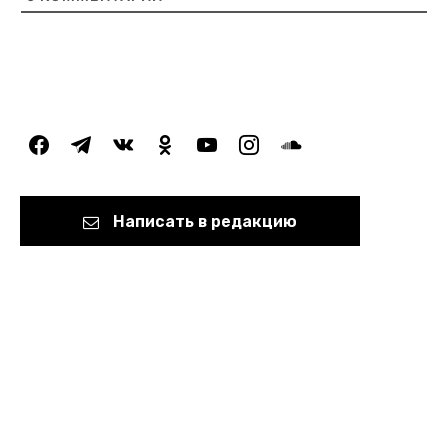
facebook
telegram
vkontakte
odnoklassniki
youtube
instagram
soundcloud
Написать в редакцию