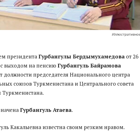
Иллюстративное
ем президента
Гурбангулы Бердымухамедова
от 26
и с выходом на пенсию
Гурбангуль Байрамова
т должности председателя Национального центра
ных союзов Туркменистана и Центрального совета
 Туркменистана.
значена
Гурбангуль Атаева
.
гуль Какалыевна известна своим резким нравом.