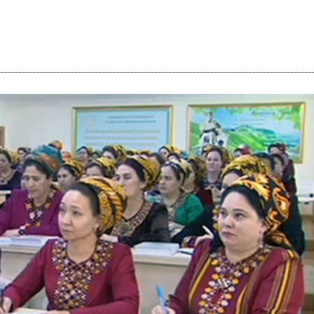
i
m
s
e
h
n
c
e