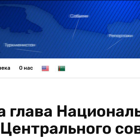
E
T
века
О нас
n
u
 глава Национал
g
r
 Центрального со
l
k