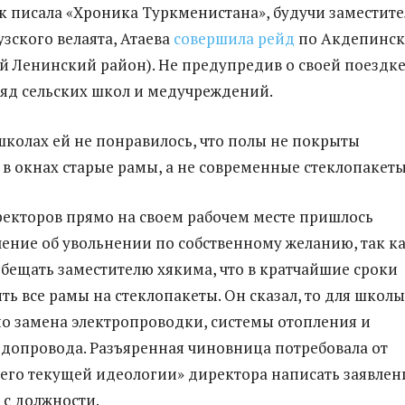
как писала «Хроника Туркменистана», будучи заместит
зского велаята, Атаева
совершила рейд
по Акдепинс
й Ленинский район). Не предупредив о своей поездке
ряд сельских школ и медучреждений.
школах ей не понравилось, что полы не покрыты
 в окнах старые рамы, а не современные стеклопакеты
екторов прямо на своем рабочем месте пришлось
ление об увольнении по собственному желанию, так к
обещать заместителю хякима, что в кратчайшие сроки
ть все рамы на стеклопакеты. Он сказал, то для школы
но замена электропроводки, системы отопления и
допровода. Разъяренная чиновница потребовала от
го текущей идеологии» директора написать заявлен
 с должности.