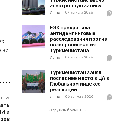
электронную запись
07 августа 2026
Лента
0
ЕЭК прекратила
антидемпинговые
расследования против
ек
полипропилена из
о не
Туркменистана
07 августа 2026
Лента
1
Туркменистан занял
последнее место в ЦА в
Глобальном индексе
релокации
атья
06 августа 2026
Лента
9
вать
Загрузить больше
ИИ и
узов