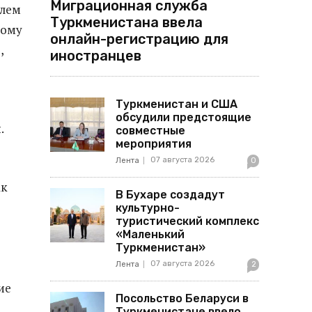
Миграционная служба
елем
Туркменистана ввела
кому
онлайн-регистрацию для
,
иностранцев
Туркменистан и США
обсудили предстоящие
.
совместные
мероприятия
07 августа 2026
Лента
0
ак
В Бухаре создадут
культурно-
туристический комплекс
«Маленький
Туркменистан»
07 августа 2026
Лента
2
ие
Посольство Беларуси в
Туркменистане ввело