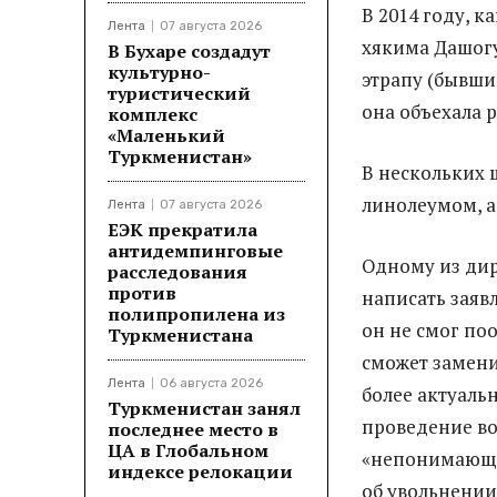
В 2014 году, 
Лента
07 августа 2026
хякима Дашогу
В Бухаре создадут
культурно-
этрапу (бывши
туристический
она объехала 
комплекс
«Маленький
Туркменистан»
В нескольких 
линолеумом, а
Лента
07 августа 2026
ЕЭК прекратила
антидемпинговые
Одному из дир
расследования
против
написать заяв
полипропилена из
он не смог по
Туркменистана
сможет замени
Лента
06 августа 2026
более актуаль
Туркменистан занял
проведение во
последнее место в
ЦА в Глобальном
«непонимающе
индексе релокации
об увольнении