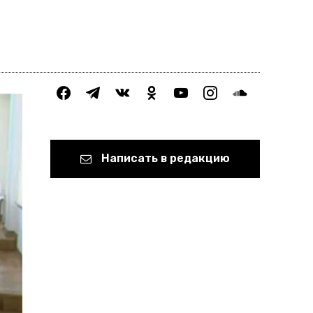
facebook
telegram
vkontakte
odnoklassniki
youtube
instagram
soundcloud
Написать в редакцию