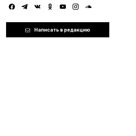
facebook
telegram
vkontakte
odnoklassniki
youtube
instagram
soundcloud
Написать в редакцию