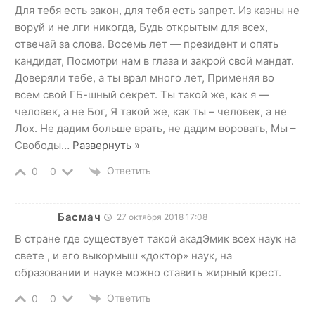
Для тебя есть закон, для тебя есть запрет. Из казны не
воруй и не лги никогда, Будь открытым для всех,
отвечай за слова. Восемь лет — президент и опять
кандидат, Посмотри нам в глаза и закрой свой мандат.
Доверяли тебе, а ты врал много лет, Применяя во
всем свой ГБ-шный секрет. Ты такой же, как я —
человек, а не Бог, Я такой же, как ты – человек, а не
Лох. Не дадим больше врать, не дадим воровать, Мы –
Свободы
…
Развернуть »
Ответить
0
0
Басмач
27 октября 2018 17:08
В стране где существует такой акадЭмик всех наук на
свете , и его выкормыш «доктор» наук, на
образовании и науке можно ставить жирный крест.
Ответить
0
0