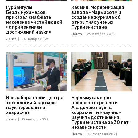
Гурбангулы
Кабмин: Модернизация
Бердымухамедов
завода «Марыазот» и
приказал снабжать
создание журнала об
население чистой водой
открытиях ученых
«с применением
Туркменистана
достижений науки»
Лента
29 октября 2022
Лента
26 ноября 2024
Все лаборатории Центра
Бердымухамедов
технологии Академии
приказал перевести
наук перевели на
Академию наук на
хозрасчет
хозрасчет и «научно»
изучить достижения
Лента
12 января 2022
Туркменистана за 30 лет
независимости
Лента
09 февраля 2021