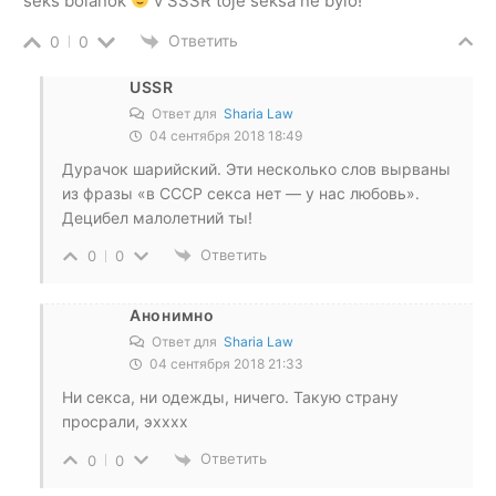
seks bolanok
v SSSR toje seksa ne bylo!
Ответить
0
0
USSR
Ответ для
Sharia Law
04 сентября 2018 18:49
Дурачок шарийский. Эти несколько слов вырваны
из фразы «в СССР секса нет — у нас любовь».
Децибел малолетний ты!
Ответить
0
0
Анонимно
Ответ для
Sharia Law
04 сентября 2018 21:33
Ни секса, ни одежды, ничего. Такую страну
просрали, эхххх
Ответить
0
0