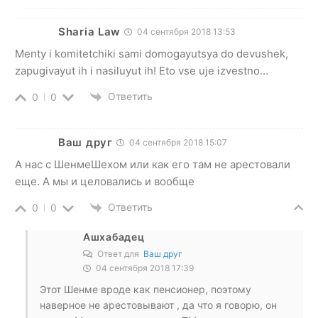
Sharia Law
04 сентября 2018 13:53
Menty i komitetchiki sami domogayutsya do devushek,
zapugivayut ih i nasiluyut ih! Eto vse uje izvestno…
Ответить
0
0
Ваш друг
04 сентября 2018 15:07
А нас с ШенмеШехом или как его там не арестовали
еще. А мы и целовались и вообще
Ответить
0
0
Ашхабадец
Ответ для
Ваш друг
04 сентября 2018 17:39
Этот Шенме вроде как пенсионер, поэтому
наверное не арестовывают , да что я говорю, он