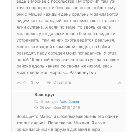
ведь в Москве с посольства ТМ строчит, там уж
точно подвернет и безнаказанно все сойдёт ему…
они с Мишей каждый день оральным занимаются,
видим как на каждый пост вылизывают стальные
яики султана. А если по теме, то вдоль канала
молодёжь уже давным давно боиться свиданки
устраивать, там на них охота ведётся реальная,
менты за каждой скамейкой следят, на бабки
разводят, пару соседей моих попадались. У отца
одной 19 летней девушки, которая гуляла в нашем
районе вдоль канала со своим женихом!, весь
мозг съели мол мораль
…
Развернуть »
Ответить
0
0
Ваш друг
Ответ для
Ашхабадец
06 сентября 2018 13:16
Вообще-то Майкл и шебельмешершень это один и
тот же дядькя. Переплесин Михаил. Я его в
одноклассниках в друзья добавил вчера