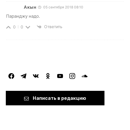
Акын
05 сентября 2018 08:10
Паранджу надо.
Ответить
0
0
facebook
telegram
vkontakte
odnoklassniki
youtube
instagram
soundcloud
Написать в редакцию