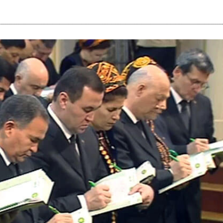
i
m
s
e
h
n
c
e