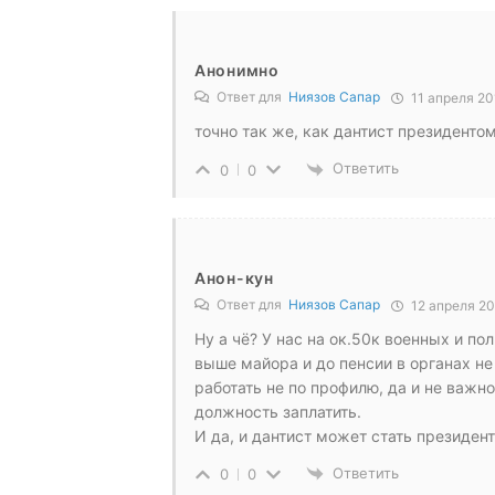
Анонимно
Ответ для
Ниязов Сапар
11 апреля 20
точно так же, как дантист президентом
Ответить
0
0
Анон-кун
Ответ для
Ниязов Сапар
12 апреля 20
Ну а чё? У нас на ок.50к военных и по
выше майора и до пенсии в органах не 
работать не по профилю, да и не важно,
должность заплатить.
И да, и дантист может стать президент
Ответить
0
0