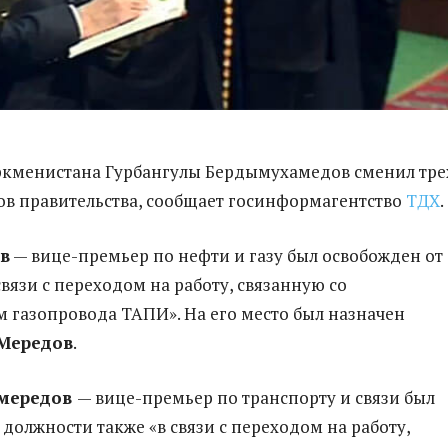
ркменистана Гурбангулы Бердымухамедов сменил тре
в правительства, сообщает госинформагентство
ТДХ
.
в
— вице-премьер по нефти и газу был освобожден от
вязи с переходом на работу, связанную со
м газопровода ТАПИ». На его место был назначен
Мередов
.
мередов
— вице-премьер по транспорту и связи был
 должности также «в связи с переходом на работу,