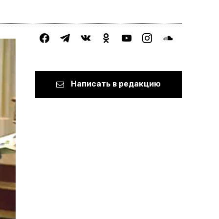
facebook
telegram
vkontakte
odnoklassniki
youtube
instagram
soundcloud
Написать в редакцию