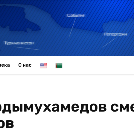
E
T
века
О нас
n
u
рдымухамедов см
g
r
ов
l
k