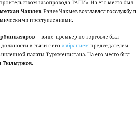
строительством газопровода ТАПИ». На его место был
метхан Чакыев
. Ранее Чакыев возглавлял госслужбу 
омическими преступлениями.
урбанназаров
— вице-премьер по торговле был
 должности в связи с его
избранием
председателем
шленной палаты Туркменистана. На его место был
ы Гылыджов
.