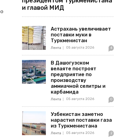
президентом Туркменистана
и главой МИД
по
Астрахань увеличивает
поставки муки в
Туркменистан
05 августа 2026
Лента
4
В Дашогузском
велаяте построят
предприятие по
производству
аммиачной селитры и
карбамида
05 августа 2026
Лента
0
Узбекистан заметно
нарастил поставки газа
из Туркменистана
05 августа 2026
Лента
2