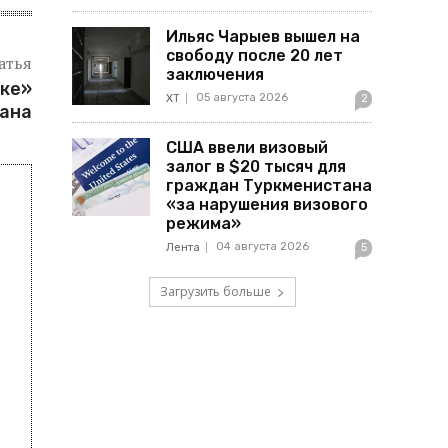
Ильяс Чарыев вышел на
свободу после 20 лет
атья
заключения
нке»
05 августа 2026
ХТ
2
ана
США ввели визовый
залог в $20 тысяч для
граждан Туркменистана
«за нарушения визового
режима»
04 августа 2026
Лента
5
Загрузить больше