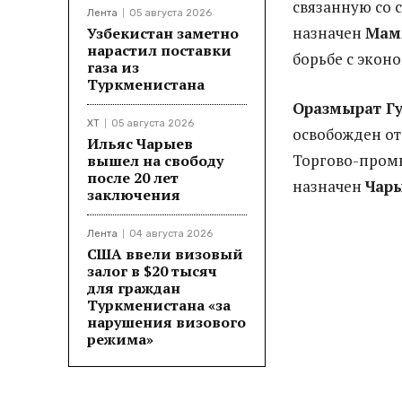
связанную со 
Лента
05 августа 2026
назначен
Мам
Узбекистан заметно
нарастил поставки
борьбе с экон
газа из
Туркменистана
Оразмырат Г
ХТ
05 августа 2026
освобожден от
Ильяс Чарыев
Торгово-промы
вышел на свободу
после 20 лет
назначен
Чар
заключения
Лента
04 августа 2026
США ввели визовый
залог в $20 тысяч
для граждан
Туркменистана «за
нарушения визового
режима»