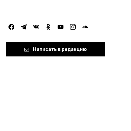
facebook
telegram
vkontakte
odnoklassniki
youtube
instagram
soundcloud
Написать в редакцию