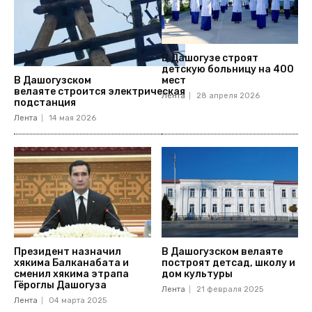
В Дашогузе строят
детскую больницу на 400
мест
В Дашогузском
велаяте строится электрическая
Лента
28 апреля 2026
подстанция
Лента
14 мая 2026
Президент назначил
В Дашогузском велаяте
хякима Балканабата и
построят детсад, школу и
сменил хякима этрапа
дом культуры
Гёроглы Дашогуза
Лента
21 февраля 2025
Лента
04 марта 2025