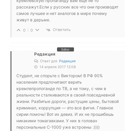
кремлёвскую пропаганду вам ещё не то
расскажут.Если у русских все что они производят
самое лучшее и нет аналогов в мире почему
живут в дерьме.
Ответить
0
0
Editor
Редакция
Ответ для
Редакция
14 апреля 2017 12:08
Студент, не спорьте с Виктором! В РФ 90%
населения предпочитают верить
кремлепропоганде по ТВ, а не тому, с чем в
реальности сталкиваются в своей повседневной
жизни. Разбитые дороги, растущие цены, бытовой
криминал, коррупция — это все фигня. Главное
сирии помочь! Вот их девиз. И их не прошибешь
никакими томагавками. У них в головах
персональные С-1000 уже встроены :))))