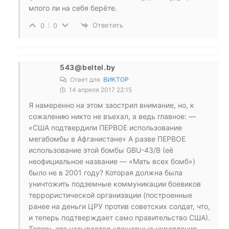
мпого ли на себя берёте.
Ответить
0
0
543@beltel.by
Ответ для
ВИКТОР
14 апреля 2017 22:15
Я намеренно на этом заострил внимание, но, к
сожалению никто не въехал, а ведь главное: —
«США подтвердили ПЕРВОЕ использование
мегабомбы в Афганистане» А разве ПЕРВОЕ
использование этой бомбы GBU-43/B (её
неофициальное название — «Мать всех бомб»)
было не в 2001 году? Которая должна была
уничтожить подземные коммуникации боевиков
террористической организации (построенные
ранее на деньги ЦРУ против советских солдат, что,
и теперь подтверждает само правительство США).
Теперь это называется «пещерные укрепления