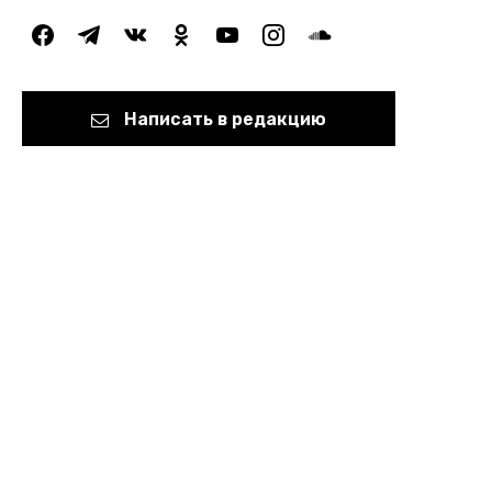
facebook
telegram
vkontakte
odnoklassniki
youtube
instagram
soundcloud
Написать в редакцию