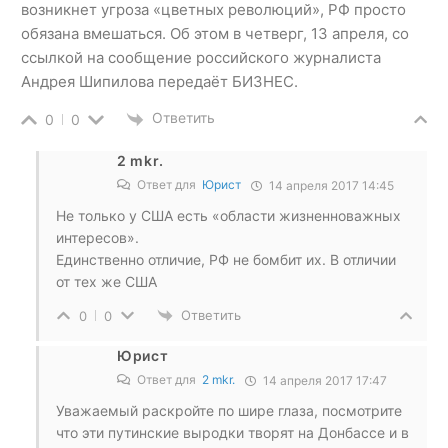
возникнет угроза «цветных революций», РФ просто
обязана вмешаться. Об этом в четверг, 13 апреля, со
ссылкой на сообщение российского журналиста
Андрея Шипилова передаёт БИЗНЕС.
Ответить
0
0
2 mkr.
Ответ для
Юрист
14 апреля 2017 14:45
Не только у США есть «области жизненноважных
интересов».
Единственно отличие, РФ не бомбит их. В отличии
от тех же США
Ответить
0
0
Юрист
Ответ для
2 mkr.
14 апреля 2017 17:47
Уважаемый раскройте по шире глаза, посмотрите
что эти путинские выродки творят на Донбассе и в