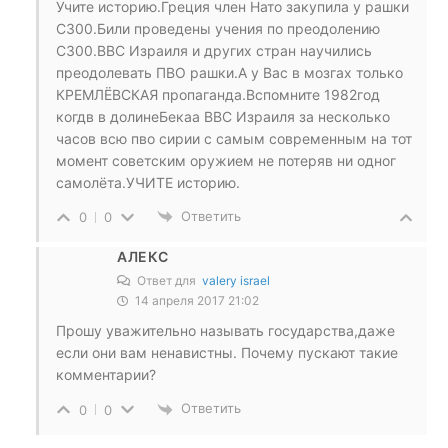
Учите историю.Греция член Нато закупила у рашки
С300.Били проведены учения по преодолению
С300.ВВС Израиля и других стран научились
преодолевать ПВО рашки.А у Вас в мозгах только
КРЕМЛЁВСКАЯ пропаганда.Вспомните 1982год
когдв в долинеБекаа ВВС Израиля за несколько
часов всю пво сирии с самым современным на тот
момент советским оружием не потеряв ни одног
самолёта.УЧИТЕ историю.
Ответить
0
0
АЛЕКС
Ответ для
valery israel
14 апреля 2017 21:02
Прошу уважительно называть государства,даже
если они вам ненавистны. Почему пускают такие
комментарии?
Ответить
0
0