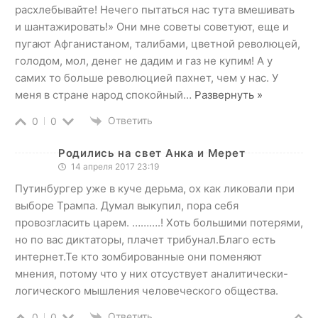
расхлебывайте! Нечего пытаться нас тута вмешивать
и шантажировать!» Они мне советы советуют, еще и
пугают Афганистаном, талибами, цветной революцей,
голодом, мол, денег не дадим и газ не купим! А у
самих то больше революцией пахнет, чем у нас. У
меня в стране народ спокойный
…
Развернуть »
Ответить
0
0
Родились на свет Анка и Мерет
14 апреля 2017 23:19
Путинбургер уже в куче дерьма, ох как ликовали при
выборе Трампа. Думал выкупил, пора себя
провозгласить царем. ……….! Хоть большими потерями,
но по вас диктаторы, плачет трибунал.Благо есть
интернет.Те кто зомбированные они поменяют
мнения, потому что у них отсуствует аналитически-
логического мышления человеческого общества.
Ответить
0
0