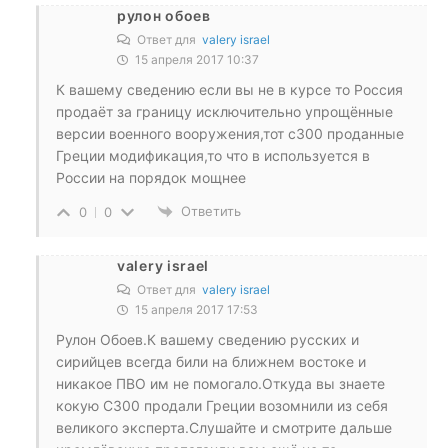
рулон обоев
Ответ для
valery israel
15 апреля 2017 10:37
К вашему сведению если вы не в курсе то Россия
продаёт за границу исключительно упрощённые
версии военного вооружения,тот с300 проданные
Греции модификация,то что в используется в
России на порядок мощнее
Ответить
0
0
valery israel
Ответ для
valery israel
15 апреля 2017 17:53
Рулон Обоев.К вашему сведению русских и
сирийцев всегда били на ближнем востоке и
никакое ПВО им не помогало.Откуда вы знаете
кокую С300 продали Греции возомнили из себя
великого эксперта.Слушайте и смотрите дальше