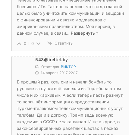
боевиков ИГ». Так вот, напомню, что тогда главной
целью было уничтожить коммуникации, и вещдоки
о финансировании и связях моджахедов с
американским правительством. Моя версия, в
данном случае, в связи
…
Развернуть »
Ответить
0
0
543@beltel.by
Ответ для
ВИКТОР
14 апреля 2017 22:17
В прошлый раз, хоть они и начали бомбить то
русские за сутки всё вывезли из Тора-бора в том
числе и их «архивы». А если теперь пасть разинут,
то всплывёт информация о предоставлении
Туркментелекомом телекоммуникационных услуг
талибам. Да и в догонку, Трамп ведь военную
академию в СССР не заканчивал. И не в курсе, о
законсервированных ракетных шахтах в песках
Каракумов. И если понадобится «инспектору»