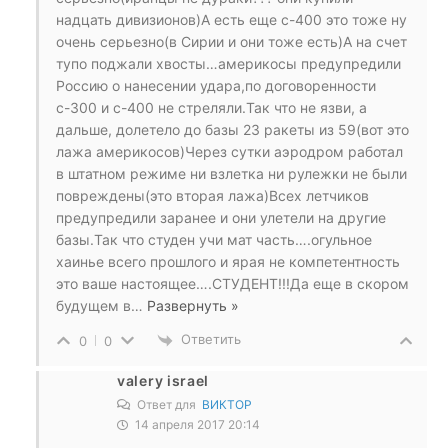
надцать дивизионов)А есть еще с-400 это тоже ну
очень серьезно(в Сирии и они тоже есть)А на счет
тупо поджали хвосты…америкосы предупредили
Россию о нанесении удара,по договоренности
с-300 и с-400 не стреляли.Так что не язви, а
дальше, долетело до базы 23 ракеты из 59(вот это
лажа америкосов)Через сутки аэродром работал
в штатном режиме ни взлетка ни рулежки не были
повреждены(это вторая лажа)Всех летчиков
предупредили заранее и они улетели на другие
базы.Так что студен учи мат часть….огульное
хаинье всего прошлого и ярая не компетентность
это ваше настоящее….СТУДЕНТ!!!Да еще в скором
будущем в
…
Развернуть »
Ответить
0
0
valery israel
Ответ для
ВИКТОР
14 апреля 2017 20:14