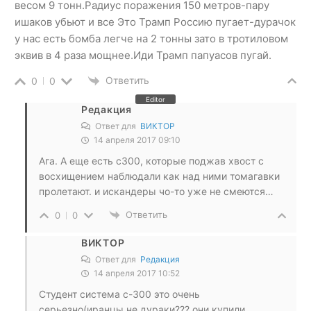
весом 9 тонн.Радиус поражения 150 метров-пару
ишаков убьют и все Это Трамп Россию пугает-дурачок
у нас есть бомба легче на 2 тонны зато в тротиловом
эквив в 4 раза мощнее.Иди Трамп папуасов пугай.
Ответить
0
0
Editor
Редакция
Ответ для
ВИКТОР
14 апреля 2017 09:10
Ага. А еще есть с300, которые поджав хвост с
восхищением наблюдали как над ними томагавки
пролетают. и искандеры чо-то уже не смеются…
Ответить
0
0
ВИКТОР
Ответ для
Редакция
14 апреля 2017 10:52
Студент система с-300 это очень
серьезно(иранцы не дураки??? они купили