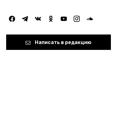
facebook
telegram
vkontakte
odnoklassniki
youtube
instagram
soundcloud
Написать в редакцию