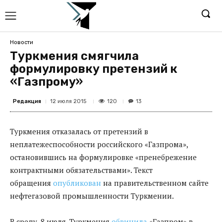
Новости
Туркмения смягчила
формулировку претензий к
«Газпрому»
Редакция
120
12 июля 2015
13
Туркмения отказалась от претензий в
неплатежеспособности российского «Газпрома»,
остановившись на формулировке «пренебрежение
контрактными обязательствами». Текст
обращения
опубликован
на правительственном сайте
нефтегазовой промышленности Туркмении.
В среду, 8 июля, Туркмения
обвинила
«Газпром» в