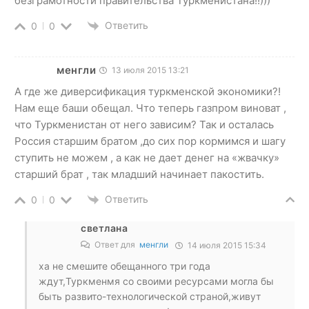
безграмотности правительства Туркменистана!!)))
Ответить
0
0
менгли
13 июля 2015 13:21
А где же диверсификация туркменской экономики?!
Нам еще баши обещал. Что теперь газпром виноват ,
что Туркменистан от него зависим? Так и осталась
Россия старшим братом ,до сих пор кормимся и шагу
ступить не можем , а как не дает денег на «жвачку»
старший брат , так младший начинает пакостить.
Ответить
0
0
светлана
Ответ для
менгли
14 июля 2015 15:34
ха не смешите обещанного три года
ждут,Туркменмя со своими ресурсами могла бы
быть развито-технологической страной,живут