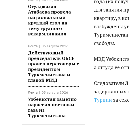
года (их полу
Огулджахан
для занятия п
Атабаева провела
национальный
квартиру, в к
круглый стол на
возбуждены уг
тему грудного
вскармливания
Туркменистана
свободы.
Лента
06 августа 2026
Действующий
председатель ОБСЕ
МВД Узбекиста
провел переговоры с
а оттуда ее от
президентом
Туркменистана и
главой МИД
Следователи Л
задержанных в
Лента
05 августа 2026
Узбекистан заметно
Турции
за секс
нарастил поставки
газа из
Туркменистана