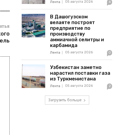
05 августа 2026
Лента
4
В Дашогузском
велаяте построят
атья
предприятие по
кого
производству
аммиачной селитры и
сель
карбамида
05 августа 2026
Лента
0
Узбекистан заметно
нарастил поставки газа
из Туркменистана
05 августа 2026
Лента
2
Загрузить больше