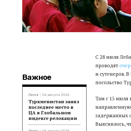
С 28 июля Леб
проводят
очер
и сутенеров. В
Важное
посольство Ту
Лента
06 августа 2026
Там с 15 июля
Туркменистан занял
направленную
последнее место в
ЦА в Глобальном
задержанных о
индексе релокации
Выяснилось, чт
Лента
06 августа 2026