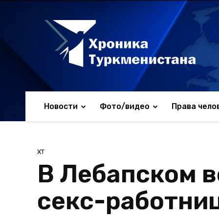
Новости
Фото/видео
Права чело
ХТ
В Лебапском в
секс-работни