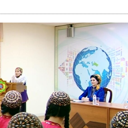
i
m
s
e
h
n
c
e