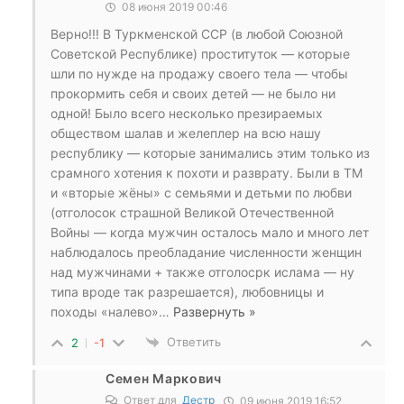
08 июня 2019 00:46
Верно!!! В Туркменской ССР (в любой Союзной
Советской Республике) проституток — которые
шли по нужде на продажу своего тела — чтобы
прокормить себя и своих детей — не было ни
одной! Было всего несколько презираемых
обществом шалав и желеплер на всю нашу
республику — которые занимались этим только из
срамного хотения к похоти и разврату. Были в ТМ
и «вторые жёны» с семьями и детьми по любви
(отголосок страшной Великой Отечественной
Войны — когда мужчин осталось мало и много лет
наблюдалось преобладание численности женщин
над мужчинами + также отголосрк ислама — ну
типа вроде так разрешается), любовницы и
походы «налево»
…
Развернуть »
Ответить
2
-1
Семен Маркович
Ответ для
Дестр
09 июня 2019 16:52