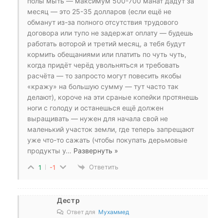
полы мыть — максимум 500-700 манат дадут за
месяц — это 25-35 долларов (если ещё не
обманут из-за полного отсутствия трудового
договора или тупо не задержат оплату — будешь
работать воторой и третий месяц, а тебя будут
кормить обещаниями или платить по чуть чуть,
когда придёт черёд увольняться и требовать
расчёта — то запросто могут повесить якобы
«кражу» на большую сумму — тут часто так
делают), короче на эти сраные копейки протянешь
ноги с голоду и останешься ещё должен
выращивать — нужен для начала свой не
маленький участок земли, где теперь запрещают
уже что-то сажать (чтобы покупать дерьмовые
продукты у
…
Развернуть »
Ответить
1
-1
Дестр
Ответ для
Мухаммед