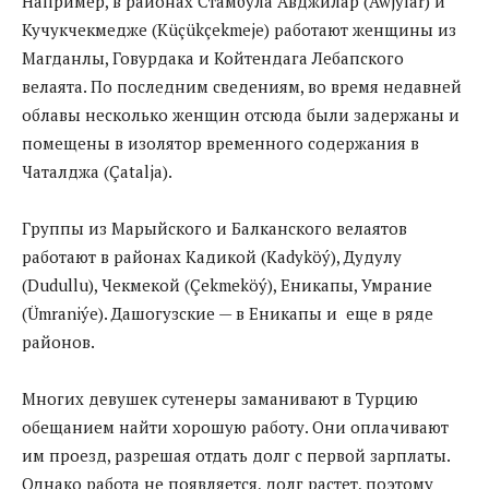
Например, в районах Стамбула Авджилар (Awjylar) и
Кучукчекмедже (Küçükçekmeje) работают женщины из
Магданлы, Говурдака и Койтендага Лебапского
велаята. По последним сведениям, во время недавней
облавы несколько женщин отсюда были задержаны и
помещены в изолятор временного содержания в
Чаталджа (Çatalja).
Группы из Марыйского и Балканского велаятов
работают в районах Кадикой (Kadyköý), Дудулу
(Dudullu), Чекмекой (Çekmeköý), Еникапы, Умрание
(Ümraniýe). Дашогузские — в Еникапы и еще в ряде
районов.
Многих девушек сутенеры заманивают в Турцию
обещанием найти хорошую работу. Они оплачивают
им проезд, разрешая отдать долг с первой зарплаты.
Однако работа не появляется, долг растет, поэтому