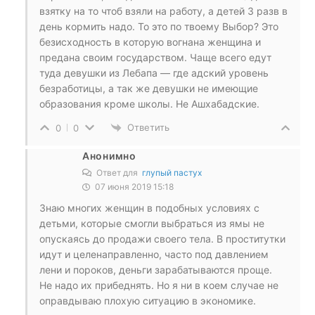
взятку на то чтоб взяли на работу, а детей 3 разв в
день кормить надо. То это по твоему Выбор? Это
безисходность в которую вогнана женщина и
предана своим государством. Чаще всего едут
туда девушки из Лебапа — где адский уровень
безработицы, а так же девушки не имеющие
образования кроме школы. Не Ашхабадские.
Ответить
0
0
Анонимно
Ответ для
глупый пастух
07 июня 2019 15:18
Знаю многих женщин в подобных условиях с
детьми, которые смогли выбраться из ямы не
опускаясь до продажи своего тела. В проститутки
идут и целенаправленно, часто под давлением
лени и пороков, деньги зарабатываются проще.
Не надо их прибеднять. Но я ни в коем случае не
оправдываю плохую ситуацию в экономике.