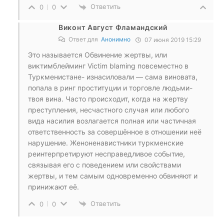
Ответить
0
0
Виконт Август Фламандский
Ответ для
Анонимно
07 июня 2019 15:29
Это называется Обвинение жертвы, или
виктимблейминг Victim blaming повсеместно в
Туркменистане- изнасиловали — сама виновата,
попала в ринг проституции и торговле людьми-
твоя вина. Часто происходит, когда на жертву
преступления, несчастного случая или любого
вида насилия возлагается полная или частичная
ответственность за совершённое в отношении неё
нарушение. Женоненавистники туркменские
реинтерпретируют несправедливое событие,
связывая его с поведением или свойствами
жертвы, и тем самым одновременно обвиняют и
принижают её.
Ответить
0
0