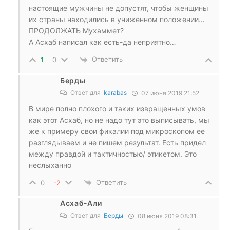
настоящие мужчины не допустят, чтобы женщины
их страны находились в униженном положении…
ПРОДОЛЖАТЬ Мухаммет?
А Асхаб написал как есть-да неприятно…
Ответить
1
0
Берды
Ответ для
karabas
07 июня 2019 21:52
В мире полно плохого и таких извращенных умов
как этот Асхаб, но не надо тут это выписывать, мы
же к примеру свои фикалии под микроскопом ее
разглядываем и не пишем результат. Есть придел
между правдой и тактичностью/ этикетом. Это
неслыханно
Ответить
0
-2
Асхаб-Али
Ответ для
Берды
08 июня 2019 08:31