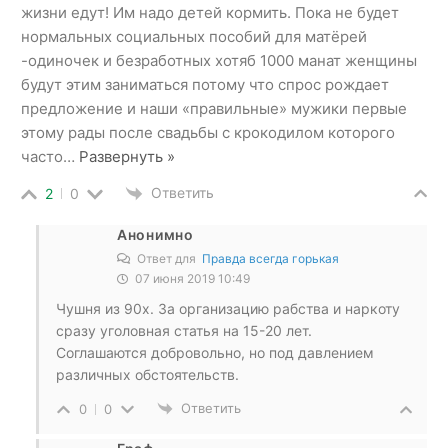
жизни едут! Им надо детей кормить. Пока не будет
нормальных социальных пособий для матёрей
-одиночек и безработных хотяб 1000 манат женщины
будут этим заниматься потому что спрос рождает
предложение и наши «правильные» мужики первые
этому рады после свадьбы с крокодилом которого
часто
…
Развернуть »
Ответить
2
0
Анонимно
Ответ для
Правда всегда горькая
07 июня 2019 10:49
Чушня из 90х. За организацию рабства и наркоту
сразу уголовная статья на 15-20 лет.
Соглашаются добровольно, но под давлением
различных обстоятельств.
Ответить
0
0