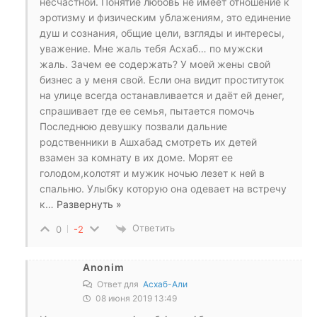
несчастной. Понятие любовь не имеет отношение к
эротизму и физическим ублажениям, это единение
душ и сознания, общие цели, взгляды и интересы,
уважение. Мне жаль тебя Асхаб… по мужски
жаль. Зачем ее содержать? У моей жены свой
бизнес а у меня свой. Если она видит проституток
на улице всегда останавливается и даёт ей денег,
спрашивает где ее семья, пытается помочь
Последнюю девушку позвали дальние
родственники в Ашхабад смотреть их детей
взамен за комнату в их доме. Морят ее
голодом,колотят и мужик ночью лезет к ней в
спальню. Улыбку которую она одевает на встречу
к
…
Развернуть »
Ответить
0
-2
Anonim
Ответ для
Асхаб-Али
08 июня 2019 13:49