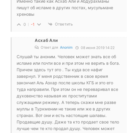
Именно такие как Асхаб Али и Абдурахманы
пишут об исламе в других постах, мусульмане
хреновы
Ответить
0
-1
Асхаб Али
Ответ для
Anonim
08 июня 2019 14:22
Слушай ты аноним. Человек может знать все об
исламе или почти все и при этом не верить в бога.
Причем здесь тут это . Ты куда все нафиг
завернул. У меня родственник в свое время
закончил Аль Азхар после школы КГБ и это его
туда направили. При этом он не переваривал все
духовенство называя их проститутами
служащими режиму. А теперь скажи мне разве
муллы в Туркмении не такие или же в других
странах. Вот они и есть настоящие шалавы.
Продавщие душу. Даже та кто продает свое тело
лучше чем те кто продал душу. Человек может