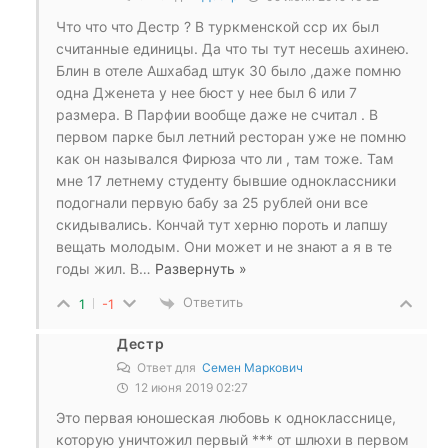
Что что что Дестр ? В туркменской сср их был
считанные единицы. Да что ты тут несешь ахинею.
Блин в отеле Ашхабад штук 30 было ,даже помню
одна Дженета у нее бюст у нее был 6 или 7
размера. В Парфии вообще даже не считал . В
первом парке был летний ресторан уже не помню
как он назывался Фирюза что ли , там тоже. Там
мне 17 летнему студенту бывшие одноклассники
подогнали первую бабу за 25 рублей они все
скидывались. Кончай тут херню пороть и лапшу
вещать молодым. Они может и не знают а я в те
годы жил. В
…
Развернуть »
Ответить
1
-1
Дестр
Ответ для
Семен Маркович
12 июня 2019 02:27
Это первая юношеская любовь к однокласснице,
которую уничтожил первый *** от шлюхи в первом