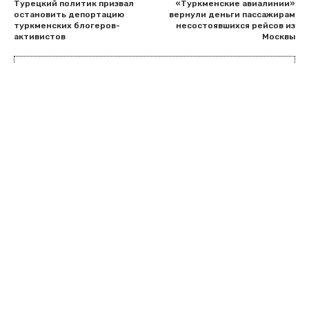
Турецкий политик призвал
«Туркменские авиалинии»
остановить депортацию
вернули деньги пассажирам
туркменских блогеров-
несостоявшихся рейсов из
активистов
Москвы