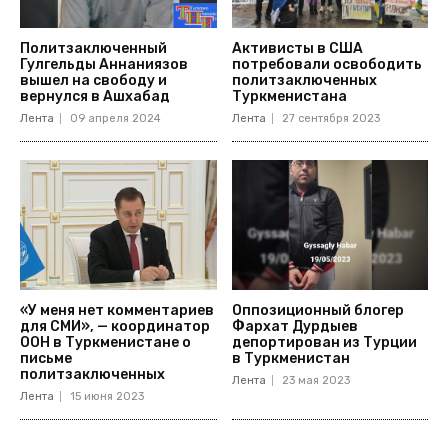
Политзаключенный
Активисты в США
Гулгельды Аннаниязов
потребовали освободить
вышел на свободу и
политзаключенных
вернулся в Ашхабад
Туркменистана
Лента
09 апреля 2024
Лента
27 сентября 2023
«У меня нет комментариев
Оппозиционный блогер
для СМИ», — координатор
Фархат Дурдыев
ООН в Туркменистане о
депортирован из Турции
письме
в Туркменистан
политзаключенных
Лента
23 мая 2023
Лента
15 июня 2023