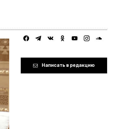
facebook
telegram
vkontakte
odnoklassniki
youtube
instagram
soundcloud
Написать в редакцию