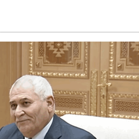
i
m
s
e
h
n
c
e