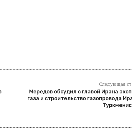
Следующая ст
в
Мередов обсудил с главой Ирана экс
ь
газа и строительство газопровода Ир
Туркменис