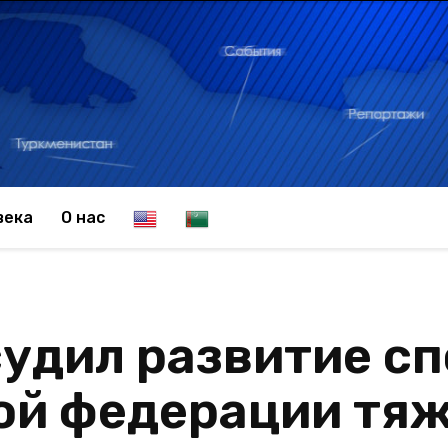
E
T
века
О нас
n
u
удил развитие сп
g
r
й федерации тя
l
k