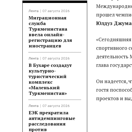
Международной
Лента
07 августа 2026
прошел чемпио
Миграционная
Юлдуз Джума
служба
Туркменистана
ввела онлайн-
«Сегодняшняя 
регистрацию для
иностранцев
спортивного с
деятельность 
Лента
07 августа 2026
глава государс
В Бухаре создадут
культурно-
туристический
Он надеется, 
комплекс
«Маленький
гостя поспосо
Туркменистан»
проектов и вы
Лента
07 августа 2026
ЕЭК прекратила
антидемпинговые
расследования
против