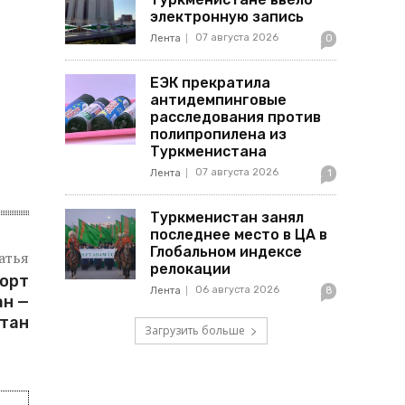
электронную запись
07 августа 2026
Лента
0
ЕЭК прекратила
антидемпинговые
расследования против
полипропилена из
Туркменистана
07 августа 2026
Лента
1
Туркменистан занял
последнее место в ЦА в
Глобальном индексе
атья
релокации
порт
06 августа 2026
Лента
8
ан —
тан
Загрузить больше