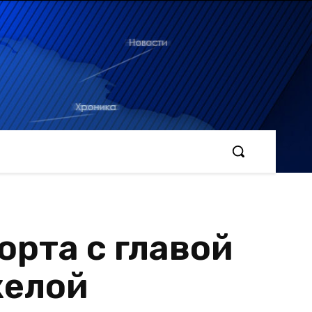
орта с главой
желой