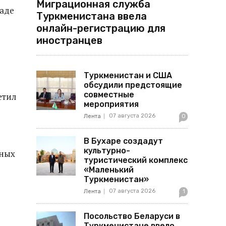
Миграционная служба
баде
Туркменистана ввела
онлайн-регистрацию для
иностранцев
Туркменистан и США
обсудили предстоящие
совместные
етил
мероприятия
07 августа 2026
Лента
0
В Бухаре создадут
культурно-
тных
туристический комплекс
«Маленький
Туркменистан»
07 августа 2026
Лента
1
Посольство Беларуси в
Туркменистане ввело