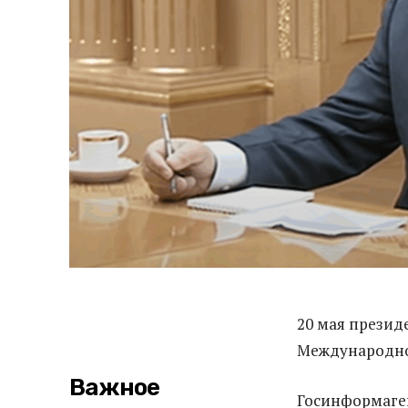
20 мая презид
Международно
Важное
Госинформаге