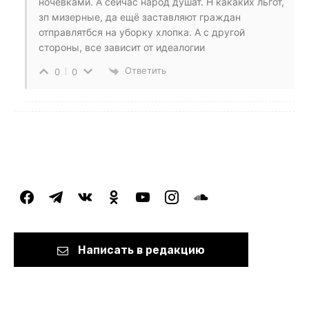
ночевками. А сейчас народ душат. Н какаких льгот,
зп мизерные, да ещë заставляют граждан
отправлятбся на уборку хлопка. А с другой
стороны, все зависит от идеалогии
Ответить
0
0
facebook
telegram
vkontakte
odnoklassniki
youtube
instagram
soundcloud
Написать в редакцию