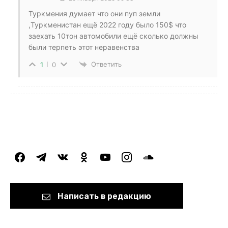
Туркмения думает что они пуп земли
,Туркменистан ещё 2022 году было 150$ что
заехать 10тон автомобили ещё сколько должны
были терпеть этот неравенства
Ответить
1
0
facebook
telegram
vkontakte
odnoklassniki
youtube
instagram
soundcloud
Написать в редакцию