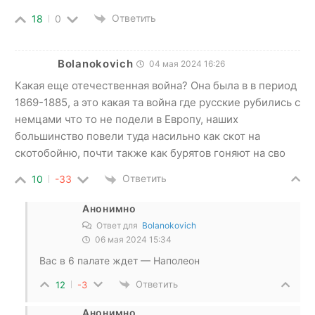
Ответить
18
0
Bolanokovich
04 мая 2024 16:26
Какая еще отечественная война? Она была в в период
1869-1885, а это какая та война где русские рубились с
немцами что то не подели в Европу, наших
большинство повели туда насильно как скот на
скотобойню, почти также как бурятов гоняют на сво
Ответить
10
-33
Анонимно
Ответ для
Bolanokovich
06 мая 2024 15:34
Вас в 6 палате ждет — Наполеон
Ответить
12
-3
Анонимно