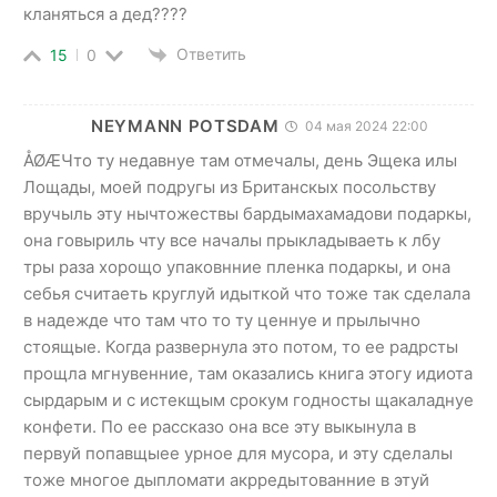
кланяться а дед????
Ответить
15
0
NEYMANN POTSDAM
04 мая 2024 22:00
ÅØÆЧто ту недавнуе там отмечалы, день Эщека илы
Лощады, моей подругы из Британскых посольству
вручыль эту нычтожествы бардымахамадови подаркы,
она говыриль чту все началы прыкладываеть к лбу
тры раза хорощо упаковнние пленка подаркы, и она
себья считаеть круглуй идыткой что тоже так сделала
в надежде что там что то ту ценнуе и прылычно
стоящые. Когда развернула это потом, то ее радрсты
прощла мгнувенние, там оказались книга этогу идиота
сырдарым и с истекщым срокум годносты щакаладнуе
конфети. По ее рассказо она все эту выкынула в
первуй попавщыее урное для мусора, и эту сделалы
тоже многое дыпломати акрредытованние в этуй