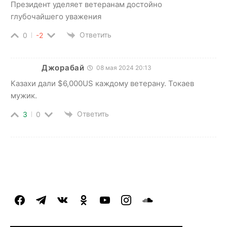
Президент уделяет ветеранам достойно
глубочайшего уважения
Ответить
0
-2
Джорабай
08 мая 2024 20:13
Казахи дали $6,000US каждому ветерану. Токаев
мужик.
Ответить
3
0
facebook
telegram
vkontakte
odnoklassniki
youtube
instagram
soundcloud