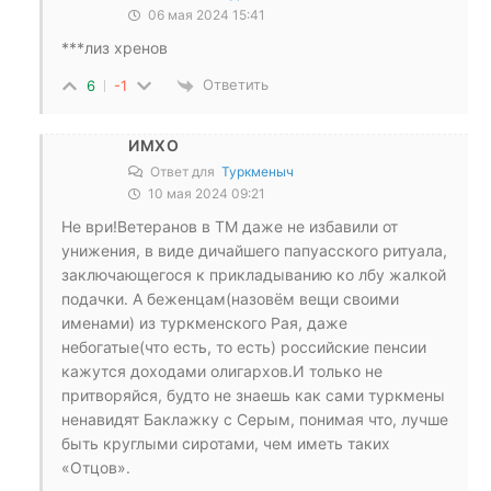
06 мая 2024 15:41
***лиз хренов
Ответить
6
-1
ИМХО
Ответ для
Туркменыч
10 мая 2024 09:21
Не ври!Ветеранов в ТМ даже не избавили от
унижения, в виде дичайшего папуасского ритуала,
заключающегося к прикладыванию ко лбу жалкой
подачки. А беженцам(назовём вещи своими
именами) из туркменского Рая, даже
небогатые(что есть, то есть) российские пенсии
кажутся доходами олигархов.И только не
притворяйся, будто не знаешь как сами туркмены
ненавидят Баклажку с Серым, понимая что, лучше
быть круглыми сиротами, чем иметь таких
«Отцов».