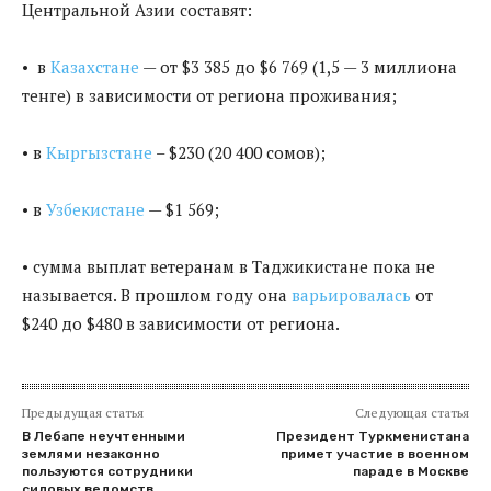
Центральной Азии составят:
• в
Казахстане
— от $3 385 до $6 769 (1,5 — 3 миллиона
тенге) в зависимости от региона проживания;
• в
Кыргызстане
– $230 (20 400 сомов);
• в
Узбекистане
— $1 569;
• сумма выплат ветеранам в Таджикистане пока не
называется. В прошлом году она
варьировалась
от
$240 до $480 в зависимости от региона.
Предыдущая статья
Следующая статья
В Лебапе неучтенными
Президент Туркменистана
землями незаконно
примет участие в военном
пользуются сотрудники
параде в Москве
силовых ведомств