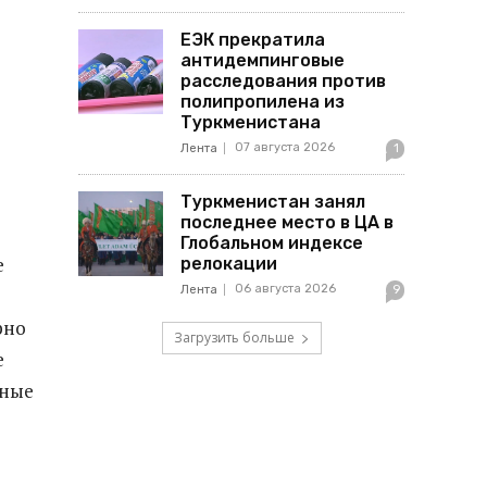
ЕЭК прекратила
антидемпинговые
расследования против
полипропилена из
Туркменистана
07 августа 2026
Лента
1
Туркменистан занял
последнее место в ЦА в
Глобальном индексе
е
релокации
06 августа 2026
Лента
9
рно
Загрузить больше
е
вные