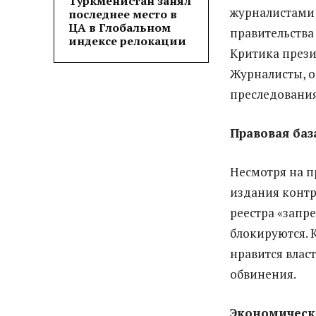
Туркменистан занял
журналистами 
последнее место в
ЦА в Глобальном
правительства
индексе релокации
Критика прези
Журналисты, о
преследовани
Правовая баз
Несмотря на п
издания контр
реестра «запр
блокируются. 
нравится влас
обвинения.
Экономическ