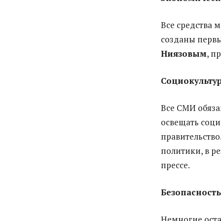
Все средства 
созданы перв
Ниязовым
, п
Социокульту
Все СМИ обяза
освещать соци
правительство
политики, в р
прессе.
Безопасность
Немногие оста