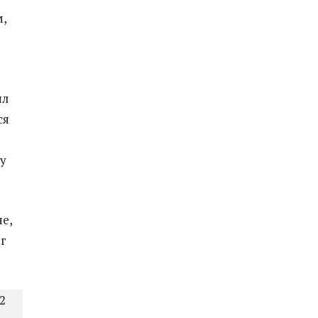
,
ял
ся
ду
е,
нг
2