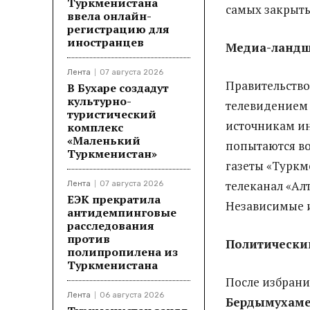
Туркменистана
самых закрыты
ввела онлайн-
регистрацию для
иностранцев
Медиа-ланд
Лента
07 августа 2026
Правительство
В Бухаре создадут
культурно-
телевидением 
туристический
источникам ин
комплекс
«Маленький
попытаются во
Туркменистан»
газеты «Туркм
телеканал «Ал
Лента
07 августа 2026
ЕЭК прекратила
Независимые и
антидемпинговые
расследования
против
Политически
полипропилена из
Туркменистана
После избрани
Лента
06 августа 2026
Бердымухаме