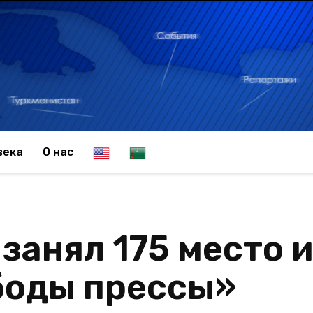
E
T
века
О нас
n
u
занял 175 место и
g
r
боды прессы»
l
k