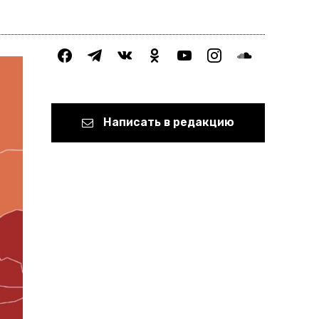
facebook
telegram
vkontakte
odnoklassniki
youtube
instagram
soundcloud
Написать в редакцию