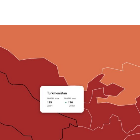
i
m
s
e
h
n
c
e