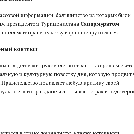
массовой информации, большинство из которых были
ым президентом Туркменистана
Сапармуратом
ринадлежат правительству и финансируются им.
рный контекст
ны представлять руководство страны в хорошем свете
альную и культурную повестку дня, которую продвиг
. Правительство подавляет любую критику своей
езультате чего граждане испытывают страх и недовери
вшиеся в стране журналисты, а также источники