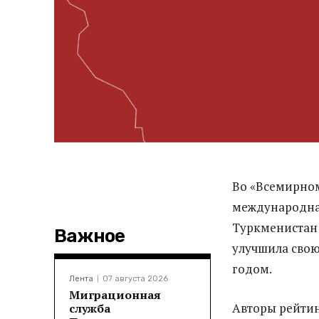
Во «Всемирном
международная
Туркменистан з
Важное
улучшила сво
годом.
Лента
07 августа 2026
Миграционная
Авторы рейтин
служба