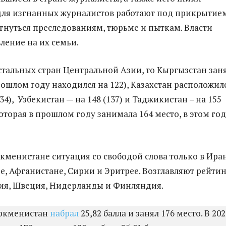
ля изгнанных журналистов работают под прикрытием
гнуться преследованиям, тюрьме и пыткам. Власти
ление на их семьи.
остальных стран Центральной Азии, то Кыргызстан зан
рошлом году находился на 122), Казахстан расположил
134), Узбекистан — на 148 (137) и Таджикистан – на 155
 которая в прошлом году занимала 164 место, в этом го
ркменистане ситуация со свободой слова только в Иран
е, Афганистане, Сирии и Эритрее. Возглавляют рейти
ия, Швеция, Нидерланды и Финляндия.
уркменистан
набрал
25,82 балла и занял 176 место. В 202