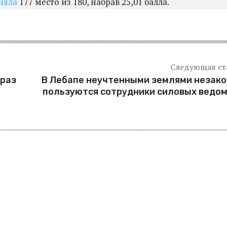
няла
177 место из 180, набрав 25,01 балла.
Следующая ст
 раз
В Лебапе неучтенными землями незак
пользуются сотрудники силовых ведо