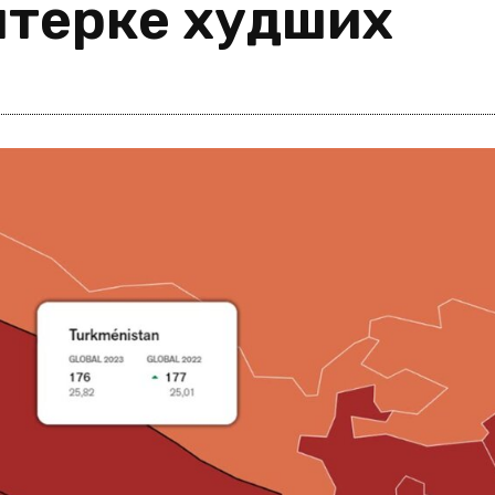
ятерке худших
i
m
s
e
h
n
c
e