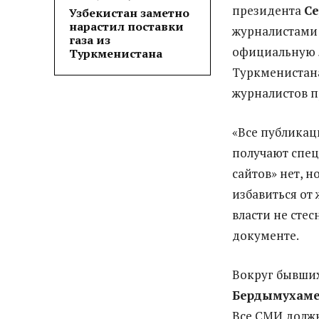
президента
С
Узбекистан заметно
нарастил поставки
журналистами 
газа из
официальную 
Туркменистана
Туркменистана
журналистов п
«Все публикац
получают спец
сайтов» нет, 
избавиться о
власти не сте
документе.
Вокруг бывши
Бердымухаме
Все СМИ должн