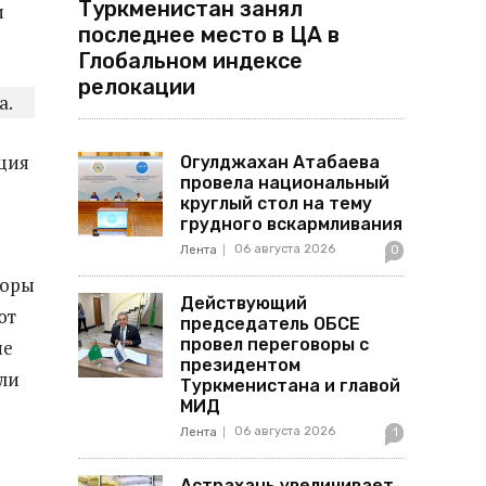
Туркменистан занял
и
последнее место в ЦА в
Глобальном индексе
релокации
а.
ция
Огулджахан Атабаева
провела национальный
круглый стол на тему
грудного вскармливания
06 августа 2026
Лента
0
торы
Действующий
ют
председатель ОБСЕ
провел переговоры с
ие
президентом
ли
Туркменистана и главой
МИД
06 августа 2026
Лента
1
Астрахань увеличивает