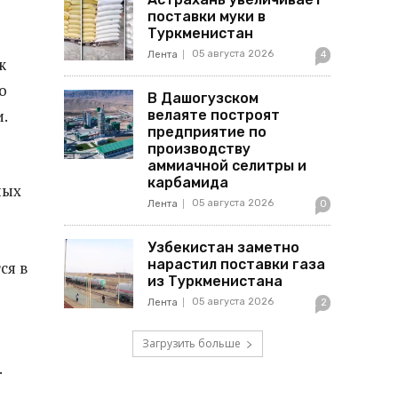
поставки муки в
Туркменистан
05 августа 2026
Лента
4
ж
о
В Дашогузском
и.
велаяте построят
предприятие по
производству
аммиачной селитры и
карбамида
ных
05 августа 2026
Лента
0
Узбекистан заметно
нарастил поставки газа
ся в
из Туркменистана
05 августа 2026
Лента
2
Загрузить больше
.