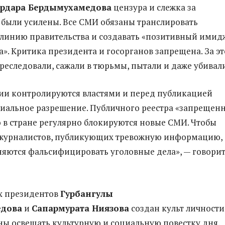
ердара Бердымухамедова
цензура и слежка за
были усилены. Все СМИ обязаны транслировать
линию правительства и создавать «позитивный имид
». Критика президента и госорганов запрещена. За эт
реследовали, сажали в тюрьмы, пытали и даже убивал
ии контролируются властями и перед публикацией
иальное разрешение. Публичного реестра «запрещен
но в стране регулярно блокируются новые СМИ. Чтобы
т журналистов, публикующих тревожную информацию,
сняются фальсифицировать уголовные дела», — говорит
х президентов
Гурбангулы
дова
и
Сапармурата Ниязова
создан культ личности
ы освещать культурную и социальную повестку дня,