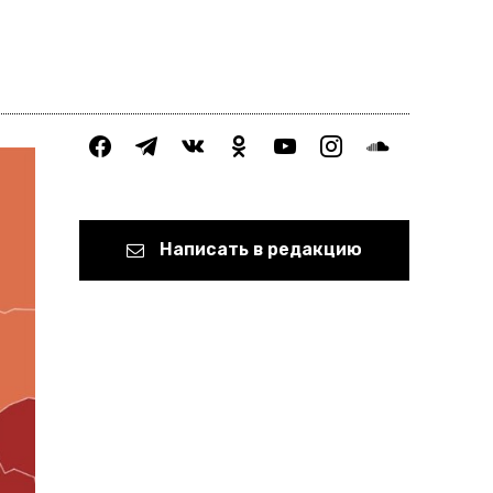
facebook
telegram
vkontakte
odnoklassniki
youtube
instagram
soundcloud
Написать в редакцию