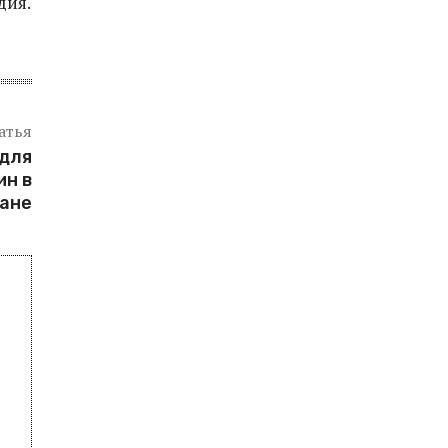
дия.
атья
 для
ин в
ане