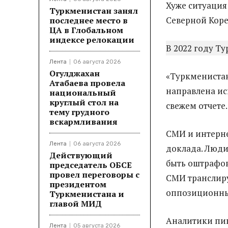
Хуже ситуация 
Туркменистан занял
Северной Коре
последнее место в
ЦА в Глобальном
индексе релокации
В 2022 году Т
Лента
06 августа 2026
Огулджахан
«Туркменистан
Атабаева провела
направлена ​​и
национальный
круглый стол на
свежем отчете.
тему грудного
вскармливания
СМИ и интерне
Лента
06 августа 2026
доклада. Люди
Действующий
быть оштрафо
председатель ОБСЕ
провел переговоры с
СМИ транслиру
президентом
оппозиционные
Туркменистана и
главой МИД
Аналитики пиш
Лента
05 августа 2026