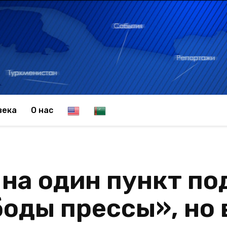
E
T
века
О нас
n
u
на один пункт по
g
r
оды прессы», но 
l
k