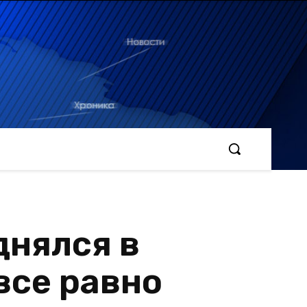
днялся в
все равно