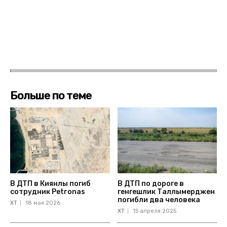
Больше по теме
В ДТП в Киянлы погиб
В ДТП по дороге в
сотрудник Petronas
генгешлик Таллымерджен
погибли два человека
ХТ
18 мая 2026
ХТ
15 апреля 2025