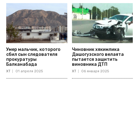
Умер мальчик, которого
Чиновник хякимлика
сбил сын следователя
Дашогузского велаята
прокуратуры
пытается защитить
Балканабада
виновника ДТП
ХТ
01 апреля 2025
ХТ
06 января 2025