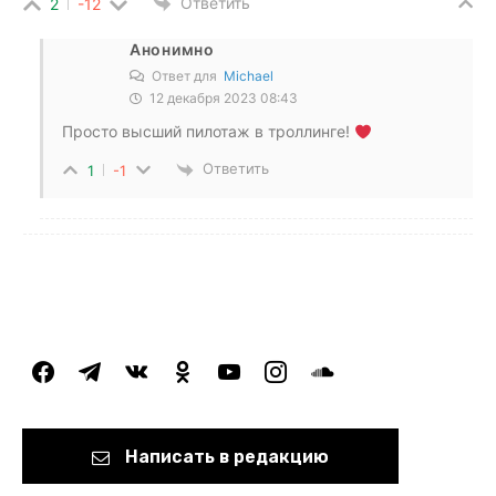
Ответить
2
-12
Анонимно
Ответ для
Michael
12 декабря 2023 08:43
Просто высший пилотаж в троллинге!
Ответить
1
-1
facebook
telegram
vkontakte
odnoklassniki
youtube
instagram
soundcloud
Написать в редакцию