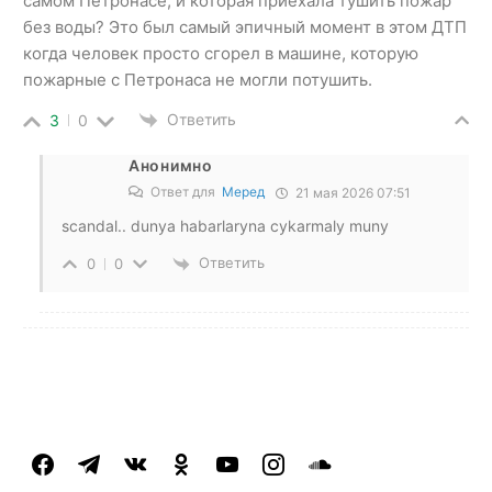
самом Петронасе, и которая приехала тушить пожар
без воды? Это был самый эпичный момент в этом ДТП
когда человек просто сгорел в машине, которую
пожарные с Петронаса не могли потушить.
Ответить
3
0
Анонимно
Ответ для
Меред
21 мая 2026 07:51
scandal.. dunya habarlaryna cykarmaly muny
Ответить
0
0
facebook
telegram
vkontakte
odnoklassniki
youtube
instagram
soundcloud