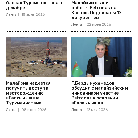
блоках Туркменистана в
Малайзии стали
декабре
работы Petronas на
Каспии. Подписаны 12
Лента
15 июля 2026
документов
Лента
22 июня 2026
Малайзия надеется
Г.Бердымухамедов
получить доступ к
обсудил с малайзийским
месторождению
чиновником участие
«Галкыныш» в
Petronas в освоении
Туркменистане
«Галкыныша»
Лента
08 июня 2026
Лента
13 мая 2026