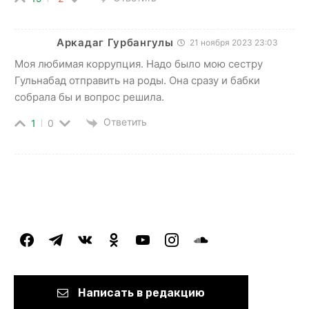
Аркадаг Гурбангулы
21 ноября 2023 23:03
Моя любимая коррупция. Надо было мою сестру
Гульнабад отправить на роды. Она сразу и бабки
собрала бы и вопрос решила.
Ответить
1
0
facebook
telegram
vkontakte
odnoklassniki
youtube
instagram
soundcloud
Написать в редакцию