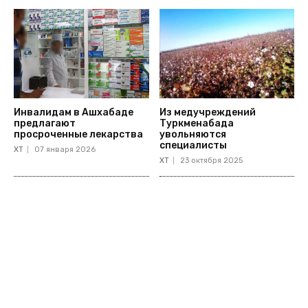
Инвалидам в Ашхабаде
Из медучреждений
предлагают
Туркменабада
просроченные лекарства
увольняются
специалисты
ХТ
07 января 2026
ХТ
23 октября 2025